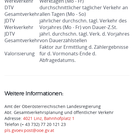
Werkverkehr
Werktagen (Mo - Fr)
DTV
durchschnittlicher täglicher Verkehr an
Gesamtverkehr
allen Tagen (Mo - So)
JDTV
jährlicher durchschn. tägl. Verkehr des
Werkverkehr
Vorjahres (Mo - Fr) von Dauer-Z.St.
JDTV
jährl. durchschn. tägl. Verk. d. Vorjahres
Gesamtverkehr
von Dauerzählstellen
Faktor zur Ermittlung d. Zählergebnisse
Valorisierung
für d. Vormonats-Ende d.
Abfragedatums.
Weitere Informationen:
Amt der Oberösterreichischen Landesregierung
Abt. Gesamtverkehrsplanung und öffentlicher Verkehr
Adresse:
4021 Linz, Bahnhofplatz 1
Telefon (+ 43 732) 77 20 121 23
pls.gvoev.post@ooe.gv.at