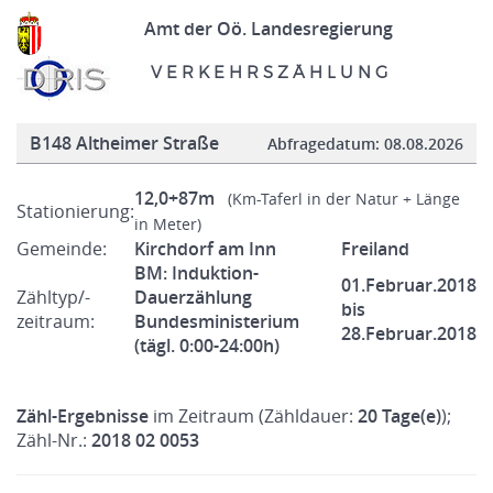
Amt der Oö. Landesregierung
V E R K E H R S Z Ä H L U N G
B148 Altheimer Straße
Abfragedatum:
08.08.2026
12,0+87m
(Km-Taferl in der Natur + Länge
Stationierung:
in Meter)
Gemeinde:
Kirchdorf am Inn
Freiland
BM: Induktion-
01.Februar.2018
Zähltyp/-
Dauerzählung
bis
zeitraum:
Bundesministerium
28.Februar.2018
(tägl. 0:00-24:00h)
Zähl-Ergebnisse
im Zeitraum (Zähldauer:
20 Tage(e)
);
Zähl-Nr.:
2018 02 0053