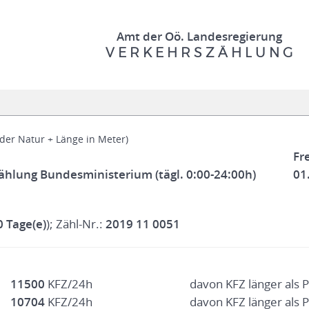
Amt der Oö. Landesregierung
V E R K E H R S Z Ä H L U N G
 der Natur + Länge in Meter)
Fr
hlung Bundesministerium (tägl. 0:00-24:00h)
01
0 Tage(e)
); Zähl-Nr.:
2019 11 0051
11500
KFZ/24h
davon KFZ länger als 
10704
KFZ/24h
davon KFZ länger als 