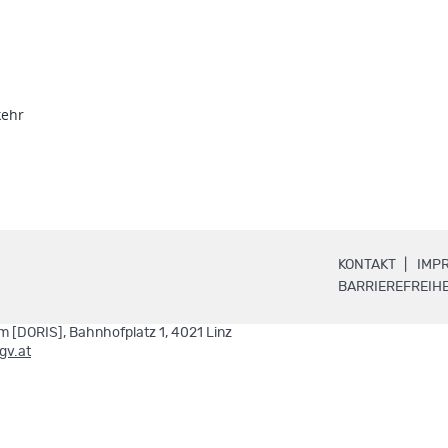
kehr
.
KONTAKT
IMP
BARRIEREFREIHE
 [DORIS], Bahnhofplatz 1, 4021 Linz
.
gv.at