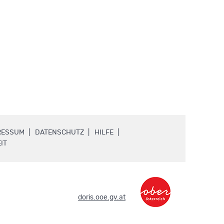
.
.
.
RESSUM
DATENSCHUTZ
HILFE
.
IT
.
doris.ooe.gv.at