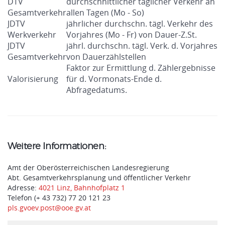
DTV
durchschnittlicher täglicher Verkehr an
Gesamtverkehr
allen Tagen (Mo - So)
JDTV
jährlicher durchschn. tägl. Verkehr des
Werkverkehr
Vorjahres (Mo - Fr) von Dauer-Z.St.
JDTV
jährl. durchschn. tägl. Verk. d. Vorjahres
Gesamtverkehr
von Dauerzählstellen
Faktor zur Ermittlung d. Zählergebnisse
Valorisierung
für d. Vormonats-Ende d.
Abfragedatums.
Weitere Informationen:
Amt der Oberösterreichischen Landesregierung
Abt. Gesamtverkehrsplanung und öffentlicher Verkehr
Adresse:
4021 Linz, Bahnhofplatz 1
Telefon (+ 43 732) 77 20 121 23
pls.gvoev.post@ooe.gv.at