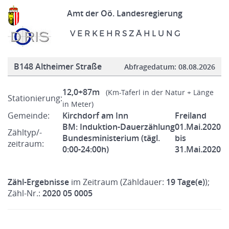
Amt der Oö. Landesregierung
V E R K E H R S Z Ä H L U N G
B148 Altheimer Straße
Abfragedatum:
08.08.2026
12,0+87m
(Km-Taferl in der Natur + Länge
Stationierung:
in Meter)
Gemeinde:
Kirchdorf am Inn
Freiland
BM: Induktion-Dauerzählung
01.Mai.2020
Zähltyp/-
Bundesministerium (tägl.
bis
zeitraum:
0:00-24:00h)
31.Mai.2020
Zähl-Ergebnisse
im Zeitraum (Zähldauer:
19 Tage(e)
);
Zähl-Nr.:
2020 05 0005