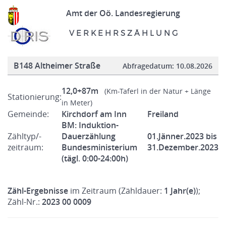
Amt der Oö. Landesregierung
V E R K E H R S Z Ä H L U N G
B148 Altheimer Straße
Abfragedatum:
10.08.2026
12,0+87m
(Km-Taferl in der Natur + Länge
Stationierung:
in Meter)
Gemeinde:
Kirchdorf am Inn
Freiland
BM: Induktion-
Zähltyp/-
Dauerzählung
01.Jänner.2023 bis
zeitraum:
Bundesministerium
31.Dezember.2023
(tägl. 0:00-24:00h)
Zähl-Ergebnisse
im Zeitraum (Zähldauer:
1 Jahr(e)
);
Zähl-Nr.:
2023 00 0009