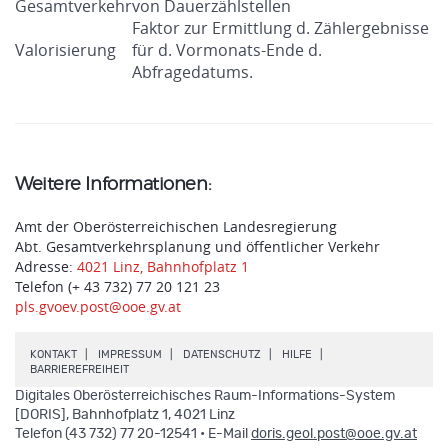
Gesamtverkehr
von Dauerzählstellen
Faktor zur Ermittlung d. Zählergebnisse
Valorisierung
für d. Vormonats-Ende d.
Abfragedatums.
Weitere Informationen:
Amt der Oberösterreichischen Landesregierung
Abt. Gesamtverkehrsplanung und öffentlicher Verkehr
Adresse:
4021 Linz, Bahnhofplatz 1
Telefon (+ 43 732) 77 20 121 23
pls.gvoev.post@ooe.gv.at
.
.
.
.
KONTAKT
IMPRESSUM
DATENSCHUTZ
HILFE
.
BARRIEREFREIHEIT
Digitales Oberösterreichisches Raum-Informations-System
[DORIS], Bahnhofplatz 1, 4021 Linz
.
Telefon (43 732) 77 20-12541 • E-Mail
doris.geol.post@ooe.gv.at