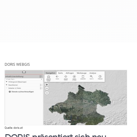
.
DORIS WEBGIS
Homepage
Quelle: doris.at