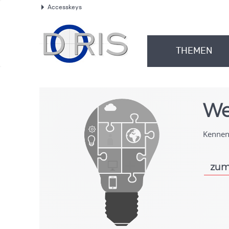
Accesskeys
.
THEMEN
.
We
Kennen 
zum
.