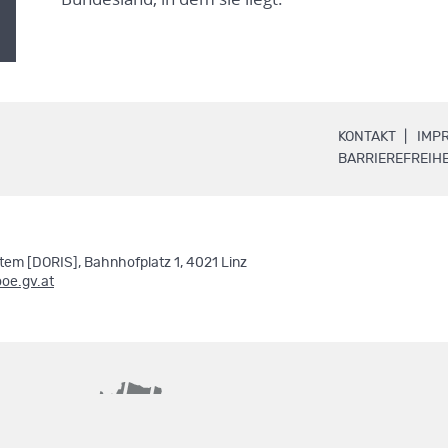
.
KONTAKT
IMP
BARRIEREFREIHE
em [DORIS], Bahnhofplatz 1, 4021 Linz
ooe.gv.at