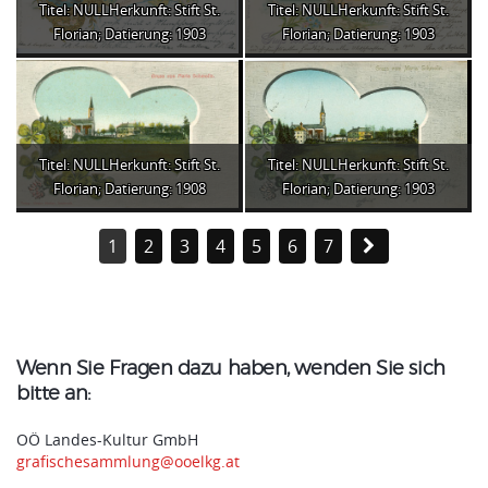
Titel: NULLHerkunft: Stift St.
Titel: NULLHerkunft: Stift St.
Florian; Datierung: 1903
Florian; Datierung: 1903
Titel: NULLHerkunft: Stift St.
Titel: NULLHerkunft: Stift St.
Florian; Datierung: 1908
Florian; Datierung: 1903
1
2
3
4
5
6
7
Wenn Sie Fragen dazu haben, wenden Sie sich
bitte an:
OÖ Landes-Kultur GmbH
grafischesammlung@ooelkg.at