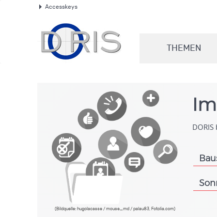
Accesskeys
.
THEMEN
.
Im
DORIS b
Bau
.
Son
.
(Bildquelle: hugolacasse / mouse_md / palau83, Fotolia.com)