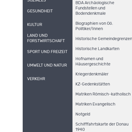
SOZIALES
BDA Archäologische
Fundstellen und
GESUNDHEIT
Bodendenkmale
Biographien von Oö.
KULTUR
Politiker/Innen
LAND UND
Historische Gemeindegrenze
FORSTWIRTSCHAFT
Historische Landkarten
SPORT UND FREIZEIT
Hofnamen und
Häusergeschichte
UMWELT UND NATUR
Kriegerdenkmäler
VERKEHR
KZ-Gedenkstätten
Matriken Römisch-katholisch
Matriken Evangelisch
Notgeld
Schifffahrtskarte der Donau
1940