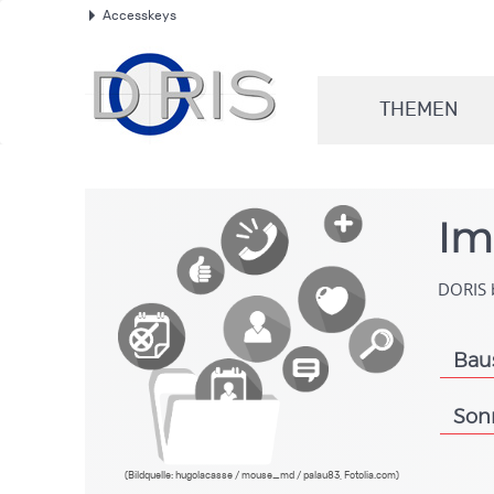
Accesskeys
.
THEMEN
.
Im
DORIS b
Bau
.
Son
.
(Bildquelle: hugolacasse / mouse_md / palau83, Fotolia.com)