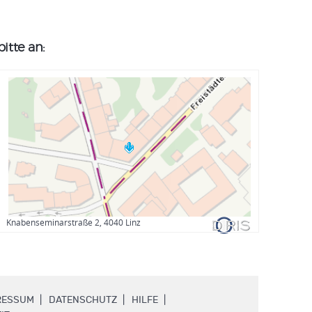
itte an:
Knabenseminarstraße 2, 4040 Linz
.
.
.
RESSUM
DATENSCHUTZ
HILFE