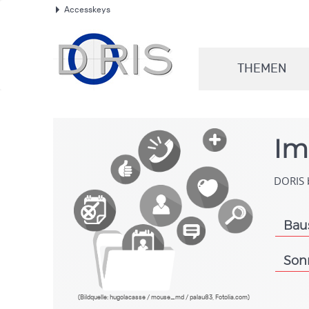
Accesskeys
.
THEMEN
.
Im
DORIS b
Bau
.
Son
.
(Bildquelle: hugolacasse / mouse_md / palau83, Fotolia.com)