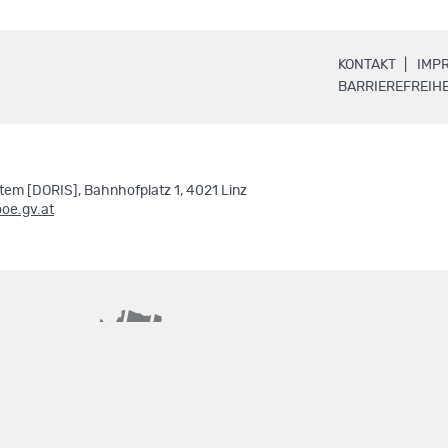
.
KONTAKT
IMP
BARRIEREFREIHE
em [DORIS], Bahnhofplatz 1, 4021 Linz
ooe.gv.at
basemap.at
geoland.at
.