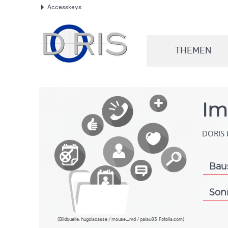
Accesskeys
.
THEMEN
.
Im
DORIS b
Bau
.
Son
.
(Bildquelle: hugolacasse / mouse_md / palau83, Fotolia.com)