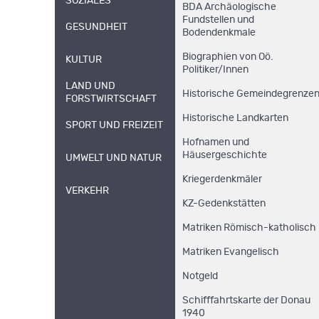
SOZIALES
BDA Archäologische
Fundstellen und
GESUNDHEIT
Bodendenkmale
Biographien von Oö.
KULTUR
Politiker/Innen
LAND UND
Historische Gemeindegrenze
FORSTWIRTSCHAFT
Historische Landkarten
SPORT UND FREIZEIT
Hofnamen und
Häusergeschichte
UMWELT UND NATUR
Kriegerdenkmäler
VERKEHR
KZ-Gedenkstätten
Matriken Römisch-katholisch
Matriken Evangelisch
Notgeld
Schifffahrtskarte der Donau
1940