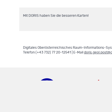
Mit DORIS haben Sie die besseren Karten!
Digitales Oberösterreichisches Raum-Informations-Syst
Telefon (+43 732) 77 20-12541 | E-Mail
doris.geol.post@
doris.ooe.gv.at
.
.