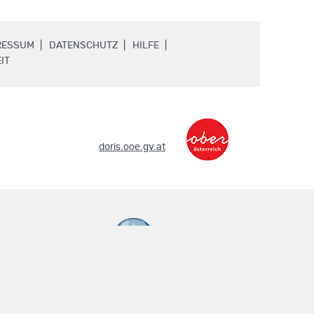
.
.
.
RESSUM
DATENSCHUTZ
HILFE
.
IT
.
doris.ooe.gv.at
metadaten.doris.at
.