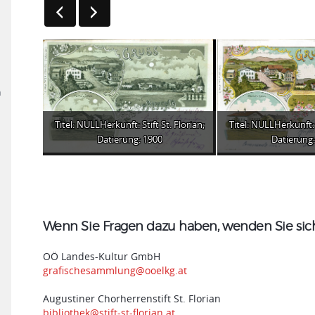
n
Titel: NULLHerkunft: Stift St. Florian;
Titel: NULLHerkunft: S
Datierung: 1900
Datierung:
Wenn Sie Fragen dazu haben, wenden Sie sich 
OÖ Landes-Kultur GmbH
grafischesammlung@ooelkg.at
Augustiner Chorherrenstift St. Florian
bibliothek@stift-st-florian.at