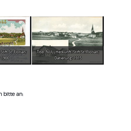
tift St. Florian;
Titel: NULLHerkunft: Stift St. Florian;
 1900
Datierung: 1915
bitte an: