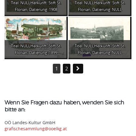
Titel: NULLHerkunft: Stift St.
Titel: NULLHerkunft: Stift St.
Florian; Datierung: 1908
Florian; Datierung: NULL
Titel: NULLHerkunft: Stift St.
Titel: NULLHerkunft: Stift St.
Florian; Datierung: 1899
Florian; Datierung: NULL
1
2
Wenn Sie Fragen dazu haben, wenden Sie sich
bitte an:
OÖ Landes-Kultur GmbH
grafischesammlung@ooelkg.at