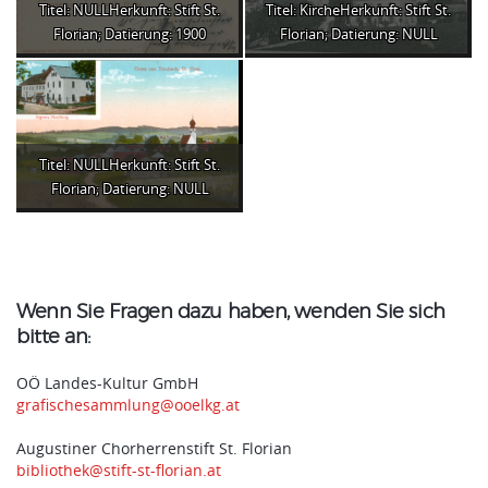
Titel: NULLHerkunft: Stift St.
Titel: KircheHerkunft: Stift St.
Florian; Datierung: 1900
Florian; Datierung: NULL
Titel: NULLHerkunft: Stift St.
Florian; Datierung: NULL
Wenn Sie Fragen dazu haben, wenden Sie sich
bitte an:
OÖ Landes-Kultur GmbH
grafischesammlung@ooelkg.at
Augustiner Chorherrenstift St. Florian
bibliothek@stift-st-florian.at