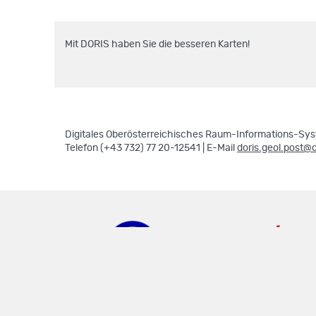
Mit DORIS haben Sie die besseren Karten!
Digitales Oberösterreichisches Raum-Informations-Syst
Telefon (+43 732) 77 20-12541 | E-Mail
doris.geol.post@
doris.ooe.gv.at
.
.