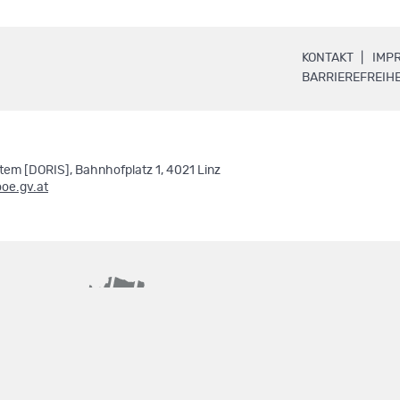
.
KONTAKT
IMP
BARRIEREFREIHE
em [DORIS], Bahnhofplatz 1, 4021 Linz
ooe.gv.at
basemap.at
geoland.at
.