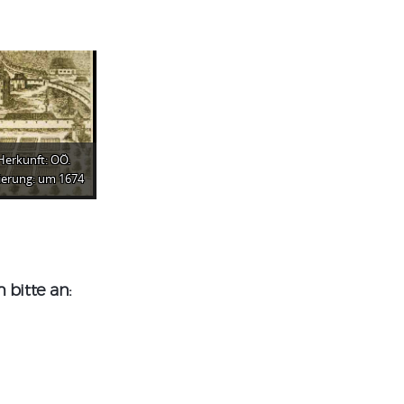
 Herkunft: OÖ.
erung: um 1674
bitte an: