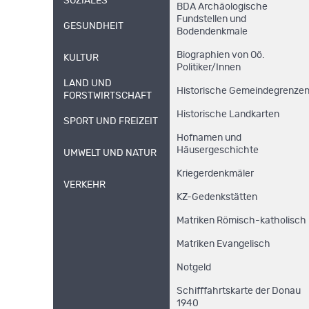
SOZIALES
BDA Archäologische
Fundstellen und
GESUNDHEIT
Bodendenkmale
Biographien von Oö.
KULTUR
Politiker/Innen
LAND UND
Historische Gemeindegrenze
FORSTWIRTSCHAFT
Historische Landkarten
SPORT UND FREIZEIT
Hofnamen und
Häusergeschichte
UMWELT UND NATUR
Kriegerdenkmäler
VERKEHR
KZ-Gedenkstätten
Matriken Römisch-katholisch
Matriken Evangelisch
Notgeld
Schifffahrtskarte der Donau
1940