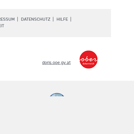
.
.
.
RESSUM
DATENSCHUTZ
HILFE
.
IT
.
doris.ooe.gv.at
metadaten.doris.at
.