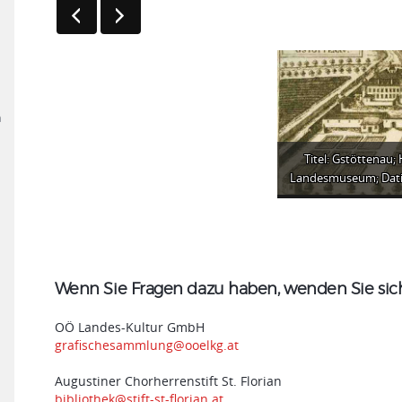
n
Titel: Gstöttenau;
Landesmuseum; Dati
Wenn Sie Fragen dazu haben, wenden Sie sich 
OÖ Landes-Kultur GmbH
grafischesammlung@ooelkg.at
Augustiner Chorherrenstift St. Florian
bibliothek@stift-st-florian.at