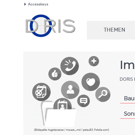
Accesskeys
.
THEMEN
.
Im
DORIS b
Bau
.
Son
.
(Bildquelle: hugolacasse / mouse_md / palau83, Fotolia.com)