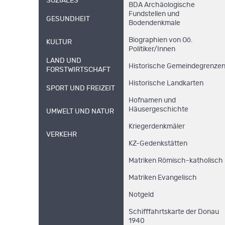
SOZIALES
BDA Archäologische
Fundstellen und
GESUNDHEIT
Bodendenkmale
Biographien von Oö.
KULTUR
Politiker/Innen
LAND UND
Historische Gemeindegrenze
FORSTWIRTSCHAFT
Historische Landkarten
SPORT UND FREIZEIT
Hofnamen und
Häusergeschichte
UMWELT UND NATUR
Kriegerdenkmäler
VERKEHR
KZ-Gedenkstätten
Matriken Römisch-katholisch
Matriken Evangelisch
Notgeld
Schifffahrtskarte der Donau
1940