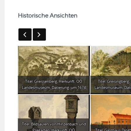
Historische Ansichten
Titel: Greissenberg; Herkunft: OÖ.
Titel: Greisingberg
Landesmuseum; Datierung: um 1674
Landesmuseum; Dati
Titel: Bildsäulen von Hinzenbach und
Pregarten; Herkunft: OÖ.
Titel: Gasthaus Ding