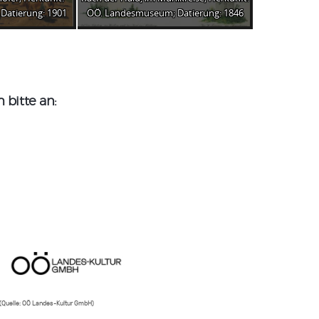
Datierung: 1901
OÖ. Landesmuseum; Datierung: 1846
bitte an:
(Quelle: OÖ Landes-Kultur GmbH)