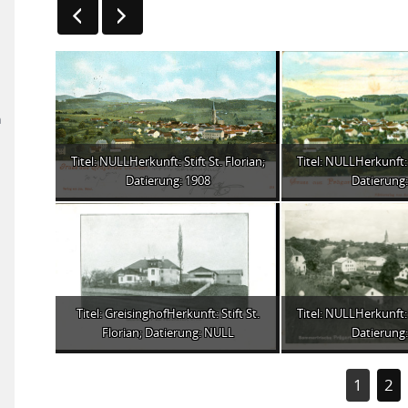
n
Titel: NULLHerkunft: Stift St. Florian;
Titel: NULLHerkunft: S
Datierung: 1908
Datierung:
Titel: GreisinghofHerkunft: Stift St.
Titel: NULLHerkunft: S
Florian; Datierung: NULL
Datierung:
1
2