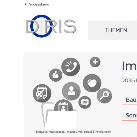
Accesskeys
.
THEMEN
.
Im
DORIS b
Bau
.
Son
.
(Bildquelle: hugolacasse / mouse_md / palau83, Fotolia.com)