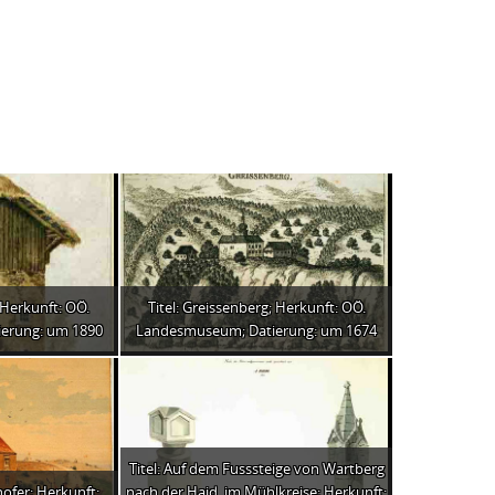
; Herkunft: OÖ.
Titel: Greissenberg; Herkunft: OÖ.
erung: um 1890
Landesmuseum; Datierung: um 1674
Titel: Auf dem Fusssteige von Wartberg
hofer; Herkunft:
nach der Haid, im Mühlkreise; Herkunft: