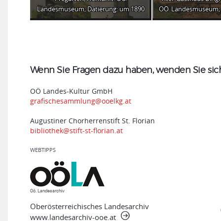
Landesmuseum; Datierung: um 1890
OÖ. Landesmuseum; 
Wenn Sie Fragen dazu haben, wenden Sie sich 
OÖ Landes-Kultur GmbH
grafischesammlung@ooelkg.at
Augustiner Chorherrenstift St. Florian
bibliothek@stift-st-florian.at
WEBTIPPS
Oö. Landesarchiv
Oberösterreichisches Landesarchiv
www.landesarchiv-ooe.at