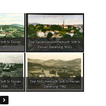
tift St. Florian;
Titel: GesamtansichtHerkunft: Stift St.
 1909
Florian; Datierung: NULL
tift St. Florian;
Titel: NULLHerkunft: Stift St. Florian;
 1934
Datierung: 1942