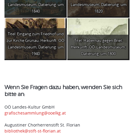
Landesmuseum; Datierung: um
Landesmuseum; Datierung: um
1840
1820
Titel: Eingang zum Friedhof und
zur Kirche Grünau; Herkunft: OÖ.
Titel: Habernau gegen Briel;
Landesmuseum; Datierung: um
Herkunft: OÖ. Landesmuseum;
1940
Datierung: um 1800
Wenn Sie Fragen dazu haben, wenden Sie sich
bitte an:
OÖ Landes-Kultur GmbH
grafischesammlung@ooelkg.at
Augustiner Chorherrenstift St. Florian
bibliothek@stift-st-florian.at