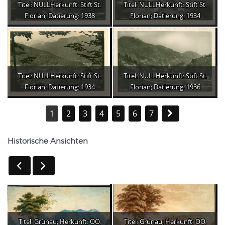
Titel: NULLHerkunft: Stift St.
Titel: NULLHerkunft: Stift St.
Florian; Datierung: 1938
Florian; Datierung: 1934
Titel: NULLHerkunft: Stift St.
Titel: NULLHerkunft: Stift St.
Florian; Datierung: 1934
Florian; Datierung: 1936
1
2
3
4
5
6
7
Historische Ansichten
Titel: Grünau; Herkunft: OÖ.
Titel: Grünau; Herkunft: OÖ.