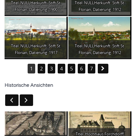
Titel: NULLHerkunft: Stift St.
Titel: NULLHerkunft: Stift St.
Florian; Datierung: 1900
Florian; Datierung: 1912
Titel: NULLHerkunft: Stift St.
Titel: NULLHerkunft: Stift St.
Florian; Datierung: 1917
Florian; Datierung: 1912
1
2
3
4
5
6
7
Historische Ansichten
Titel: Hochhaus Forchdorff;