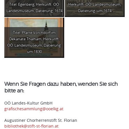
Titel: Egenberg; Herkunft: OÖ.
Herkunft: OÖ. Landesmuseum;
Landesmuseum; Datierung: 1674
Datierung: um 1674
Titel: Pfarre Vorchdorf im
Dekanate Thalham; Herkunft:
OÖ. Landesmuseum; Datierung:
um 1830
Wenn Sie Fragen dazu haben, wenden Sie sich
bitte an:
OÖ Landes-Kultur GmbH
grafischesammlung@ooelkg.at
Augustiner Chorherrenstift St. Florian
bibliothek@stift-st-florian.at