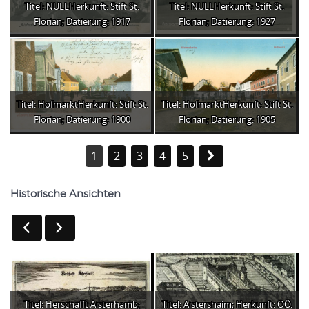
Titel: NULLHerkunft: Stift St.
Titel: NULLHerkunft: Stift St.
Florian; Datierung: 1917
Florian; Datierung: 1927
Titel: HofmarktHerkunft: Stift St.
Titel: HofmarktHerkunft: Stift St.
Florian; Datierung: 1900
Florian; Datierung: 1905
1
2
3
4
5
Historische Ansichten
Titel: Herschafft Aisterhamb;
Titel: Aistershaim; Herkunft: OÖ.