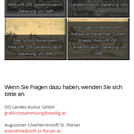
Herkunft: OÖ. Landesmuseum;
Landesmuseum; Datierung: um
Datierung: um 1649
1674
Titel: Lage von Aistersheim.
Kaltwasser-Heilanstalt; System
Titel: Schloss Aistersheim;
Kneipp; Herkunft: OÖ.
Herkunft: OÖ. Landesmuseum;
Landesmuseum; Datierung: um
Datierung: um 1890
1890
Wenn Sie Fragen dazu haben, wenden Sie sich
bitte an:
OÖ Landes-Kultur GmbH
grafischesammlung@ooelkg.at
Augustiner Chorherrenstift St. Florian
bibliothek@stift-st-florian.at