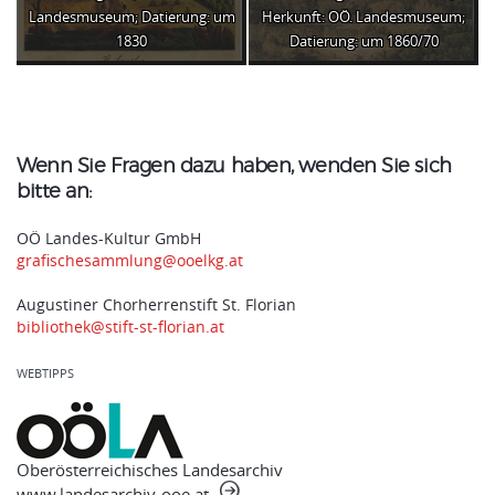
Landesmuseum; Datierung: um
Herkunft: OÖ. Landesmuseum;
1830
Datierung: um 1860/70
Wenn Sie Fragen dazu haben, wenden Sie sich
bitte an:
OÖ Landes-Kultur GmbH
grafischesammlung@ooelkg.at
Augustiner Chorherrenstift St. Florian
bibliothek@stift-st-florian.at
WEBTIPPS
Oberösterreichisches Landesarchiv
www.landesarchiv-ooe.at