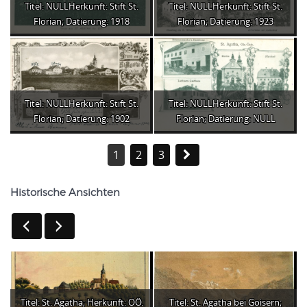
Titel: NULLHerkunft: Stift St.
Titel: NULLHerkunft: Stift St.
Florian; Datierung: 1918
Florian; Datierung: 1923
Titel: NULLHerkunft: Stift St.
Titel: NULLHerkunft: Stift St.
Florian; Datierung: 1902
Florian; Datierung: NULL
1
2
3
Historische Ansichten
Titel: St. Agatha; Herkunft: OÖ.
Titel: St. Agatha bei Goisern;