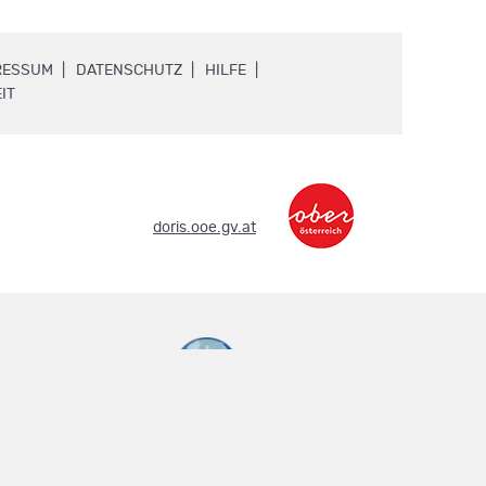
.
.
.
RESSUM
DATENSCHUTZ
HILFE
.
IT
.
doris.ooe.gv.at
metadaten.doris.at
.