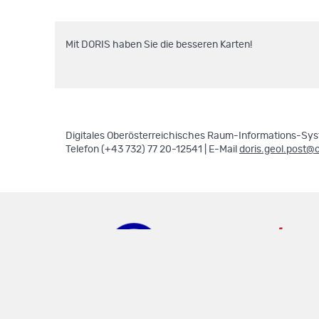
Mit DORIS haben Sie die besseren Karten!
Digitales Oberösterreichisches Raum-Informations-Syst
Telefon (+43 732) 77 20-12541 | E-Mail
doris.geol.post@
doris.ooe.gv.at
.
.