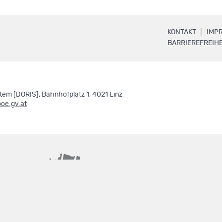
.
KONTAKT
IMP
BARRIEREFREIHE
em [DORIS], Bahnhofplatz 1, 4021 Linz
ooe.gv.at
basemap.at
geoland.at
.