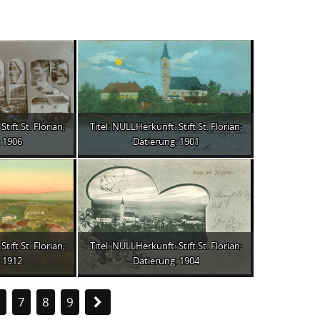
tift St. Florian;
Titel: NULLHerkunft: Stift St. Florian;
 1906
Datierung: 1901
tift St. Florian;
Titel: NULLHerkunft: Stift St. Florian;
 1912
Datierung: 1904
6
7
8
9