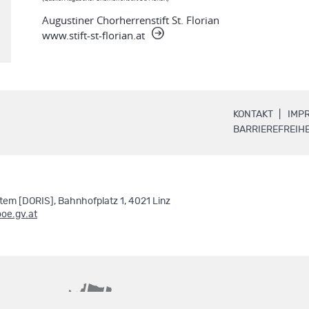
Augustiner Chorherrenstift St. Florian
www.stift-st-florian.at
.
KONTAKT
IMP
BARRIEREFREIHE
em [DORIS], Bahnhofplatz 1, 4021 Linz
ooe.gv.at