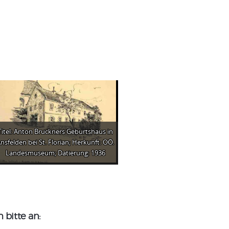
Titel: Anton Bruckners Geburtshaus in
nsfelden bei St. Florian; Herkunft: OÖ.
Landesmuseum; Datierung: 1936
bitte an: