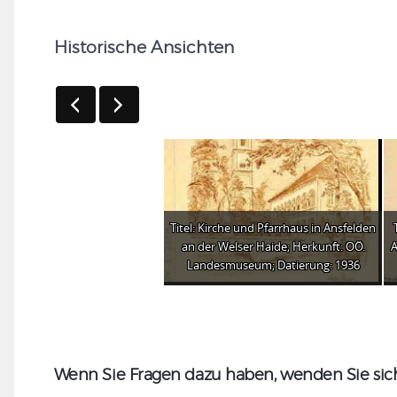
Historische Ansichten
Titel: Kirche und Pfarrhaus in Ansfelden
an der Welser Haide; Herkunft: OÖ.
A
Landesmuseum; Datierung: 1936
Wenn Sie Fragen dazu haben, wenden Sie sich 