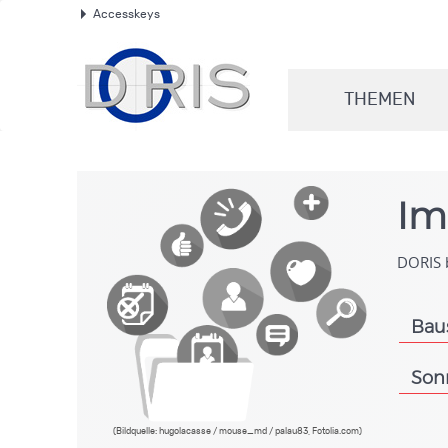
Accesskeys
.
THEMEN
.
Im
DORIS b
Bau
.
Son
.
(Bildquelle: hugolacasse / mouse_md / palau83, Fotolia.com)