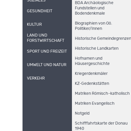
SOZIALES
BDA Archäologische
Fundstellen und
GESUNDHEIT
Bodendenkmale
Biographien von Oö.
KULTUR
Politiker/Innen
LAND UND
Historische Gemeindegrenze
FORSTWIRTSCHAFT
Historische Landkarten
SPORT UND FREIZEIT
Hofnamen und
Häusergeschichte
UMWELT UND NATUR
Kriegerdenkmäler
VERKEHR
KZ-Gedenkstätten
Matriken Römisch-katholisch
Matriken Evangelisch
Notgeld
Schifffahrtskarte der Donau
1940