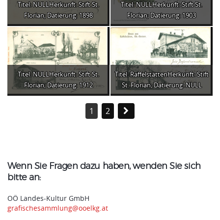
Titel: NULLHerkunft: Stift St.
Titel: NULLHerkunft: Stift St.
Florian; Datierung: 1898
Florian; Datierung: 1903
Titel: NULLHerkunft: Stift St.
Titel: RaffelstättenHerkunft: Stift
Florian; Datierung: 1912
St. Florian; Datierung: NULL
1
2
Wenn Sie Fragen dazu haben, wenden Sie sich
bitte an:
OÖ Landes-Kultur GmbH
grafischesammlung@ooelkg.at