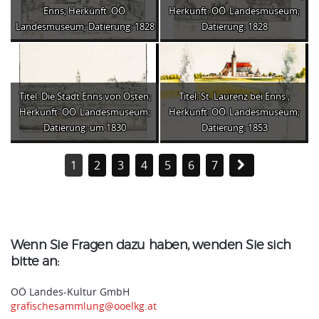
Enns; Herkunft: OÖ.
Herkunft: OÖ. Landesmuseum;
Landesmuseum; Datierung: 1828
Datierung: 1828
Titel: Die Stadt Enns von Osten;
Titel: St. Laurenz bei Enns ;
Herkunft: OÖ. Landesmuseum;
Herkunft: OÖ. Landesmuseum;
Datierung: um 1830
Datierung: 1853
1
2
3
4
5
6
7
Wenn Sie Fragen dazu haben, wenden Sie sich
bitte an:
OÖ Landes-Kultur GmbH
grafischesammlung@ooelkg.at