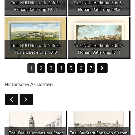
Titel: NULLHerkunft: Stift St.
Titel: NULLHerkunft: Stift St.
Florian; Datierung: NULL
Florian; Datierung: 1902
Titel: NULLHerkunft: Stift St.
Titel: NULLHerkunft: Stift St.
Florian; Datierung: 1913
Florian; Datierung: 1911
1
2
3
4
5
6
7
Historische Ansichten
Titel: Der Hauptplatz der Stadt
Titel: Die Stadt Enns von Westen;