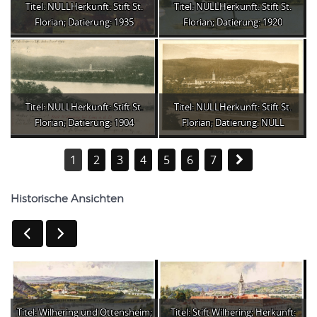
Titel: NULLHerkunft: Stift St.
Titel: NULLHerkunft: Stift St.
Florian; Datierung: 1935
Florian; Datierung: 1920
Titel: NULLHerkunft: Stift St.
Titel: NULLHerkunft: Stift St.
Florian; Datierung: 1904
Florian; Datierung: NULL
1
2
3
4
5
6
7
Historische Ansichten
Titel: Wilhering und Ottensheim;
Titel: Stift Wilhering; Herkunft: