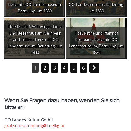
Herkunft: OÖ. Landesmuseum;
OÖ. Landesmuseum; Datierung:
Datierung: um 1850
um 1850
Titel: Das Stift Wilheringer Forst
und Jaegerhaus am Kiernberg
Titel: Kirche und Pfarrhof
naechst Linz ; Herkunft: OÖ.
Dörnbach; Herkunft: OÖ.
Landesmuseum; Datierung: um
Landesmuseum; Datierung: um
1830
1820
1
2
3
4
5
6
Wenn Sie Fragen dazu haben, wenden Sie sich
bitte an:
OÖ Landes-Kultur GmbH
grafischesammlung@ooelkg.at