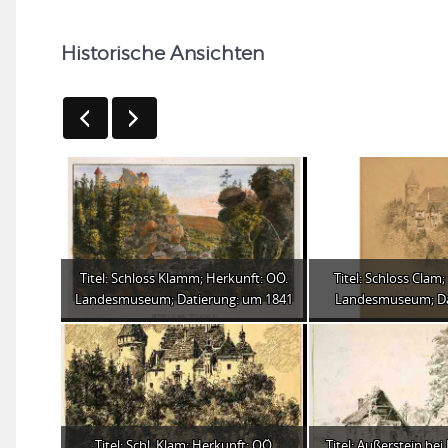
Historische Ansichten
Titel: Schloss Klamm; Herkunft: OÖ.
Titel: Schloss Clam
Landesmuseum; Datierung: um 1841
Landesmuseum; Da
Titel: Schl. Klam; Herkunft: OÖ.
Titel: Außerstein bei