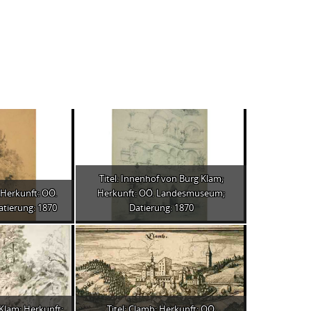
Titel: Innenhof von Burg Klam;
; Herkunft: OÖ.
Herkunft: OÖ. Landesmuseum;
tierung: 1870
Datierung: 1870
 Klam; Herkunft:
Titel: Clamb; Herkunft: OÖ.