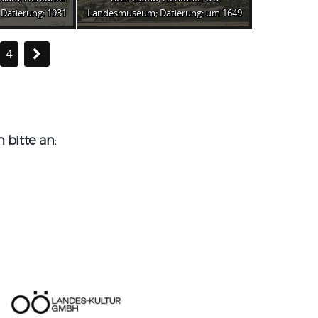
Datierung: 1931
Landesmuseum; Datierung: um 1649
4
bitte an: