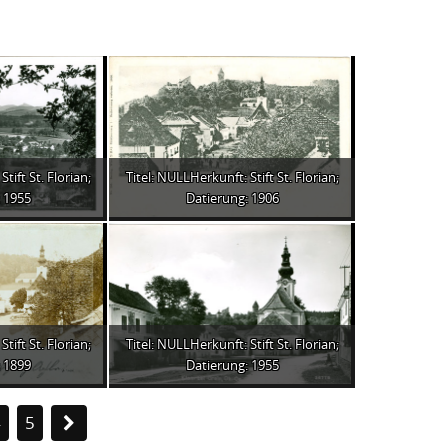
tift St. Florian;
Titel: NULLHerkunft: Stift St. Florian;
 1955
Datierung: 1906
tift St. Florian;
Titel: NULLHerkunft: Stift St. Florian;
 1899
Datierung: 1955
4
5