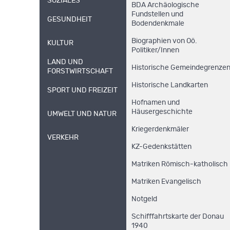
SOZIALES
BDA Archäologische
Fundstellen und
GESUNDHEIT
Bodendenkmale
Biographien von Oö.
KULTUR
Politiker/Innen
LAND UND
Historische Gemeindegrenze
FORSTWIRTSCHAFT
Historische Landkarten
SPORT UND FREIZEIT
Hofnamen und
Häusergeschichte
UMWELT UND NATUR
Kriegerdenkmäler
VERKEHR
KZ-Gedenkstätten
Matriken Römisch-katholisch
Matriken Evangelisch
Notgeld
Schifffahrtskarte der Donau
1940