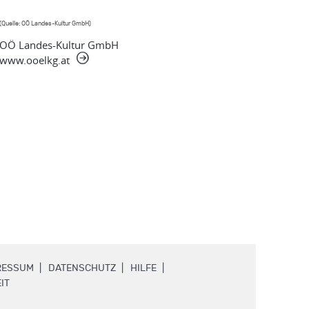
(Quelle: OÖ Landes-Kultur GmbH)
OÖ Landes-Kultur GmbH
www.ooelkg.at
.
.
.
RESSUM
DATENSCHUTZ
HILFE
.
IT