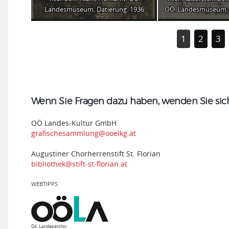
Landesmuseum; Datierung: 1936
OÖ. Landesmuseum; 
1
2
3
Wenn Sie Fragen dazu haben, wenden Sie sich 
OÖ Landes-Kultur GmbH
grafischesammlung@ooelkg.at
Augustiner Chorherrenstift St. Florian
bibliothek@stift-st-florian.at
WEBTIPPS
Oö. Landesarchiv