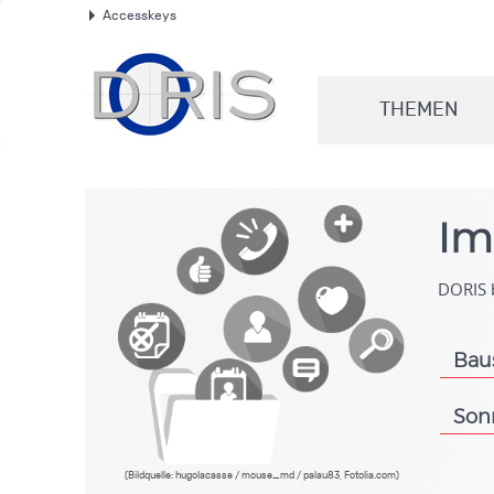
Accesskeys
.
THEMEN
.
Im
DORIS b
Bau
.
Son
.
(Bildquelle: hugolacasse / mouse_md / palau83, Fotolia.com)