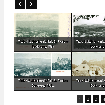
n
Titel: NULLHerkunft: Stift St. Florian;
Titel: NULLHerkunft: S
Datierung: 1899
Datierung:
Titel: NULLHerkunft: Stift St. Florian;
Titel: NULLHerkunft: S
Datierung: NULL
Datierung:
1
2
3