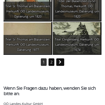
Titel: Der Blasenstein zu St.
Titel: St. Thomas am Blasenstein;
Thomas; Herkunft: OÖ.
Herkunft: OÖ. Landesmuseum;
Landesmuseum; Datierung: um
Datierung: um 1820
1820
Titel: St. Thomas am Blasenstein;
Titel: Clingenberg; Herkunft: OÖ.
Herkunft: OÖ. Landesmuseum;
Landesmuseum; Datierung: um
Datierung: 1877
1674
1
2
Wenn Sie Fragen dazu haben, wenden Sie sich
bitte an:
OÖ Landes-Kultur GmbH