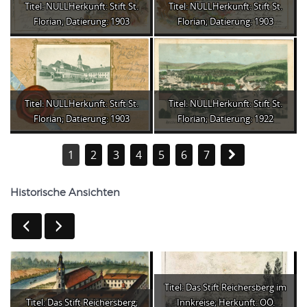
Titel: NULLHerkunft: Stift St.
Titel: NULLHerkunft: Stift St.
Florian; Datierung: 1903
Florian; Datierung: 1903
Titel: NULLHerkunft: Stift St.
Titel: NULLHerkunft: Stift St.
Florian; Datierung: 1903
Florian; Datierung: 1922
1
2
3
4
5
6
7
Historische Ansichten
Titel: Das Stift Reichersberg im
Titel: Das Stift Reichersberg;
Innkreise; Herkunft: OÖ.