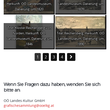
Herkunft: OÖ. Landesmuseum;
Landesmuseum; Datierung: um
Datierung: um 1820
1839
Titel: Kloster Reichersberg von
Norden; Herkunft: OÖ.
Titel: Reichersberg; Herkunft: OÖ.
Landesmuseum; Datierung: um
Landesmuseum; Datierung: um
1846
1890
1
2
3
4
Wenn Sie Fragen dazu haben, wenden Sie sich
bitte an:
OÖ Landes-Kultur GmbH
grafischesammlung@ooelkg.at