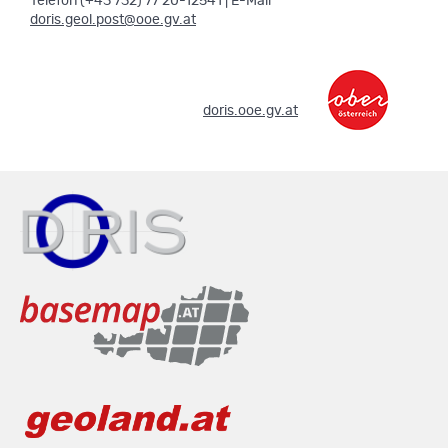
Telefon (+43 732) 77 20-12541 | E-Mail
doris.geol.post@ooe.gv.at
.
doris.ooe.gv.at