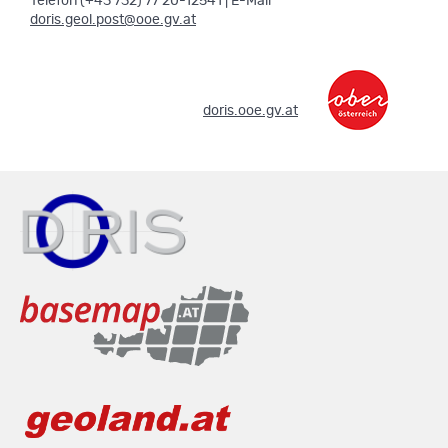
Telefon (+43 732) 77 20-12541 | E-Mail
doris.geol.post@ooe.gv.at
.
doris.ooe.gv.at