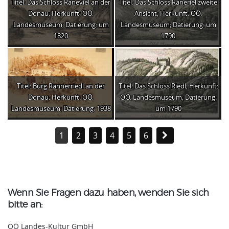
Titel: Das Schloss Raneviel an der
Titel: Das Schloss Raneriel zweite
Donau; Herkunft: OÖ.
Ansicht; Herkunft: OÖ.
Landesmuseum; Datierung: um
Landesmuseum; Datierung: um
1820
1790
Titel: Burg Rannerriedl an der
Titel: Das Schloss Riedl; Herkunft:
Donau; Herkunft: OÖ.
OÖ. Landesmuseum; Datierung:
Landesmuseum; Datierung: 1938
um 1790
1
2
3
4
5
6
Wenn Sie Fragen dazu haben, wenden Sie sich
bitte an:
OÖ Landes-Kultur GmbH