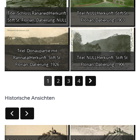
Titel: Schloss RanariedlHerkunft:
Titel: NULLHerkunft: Stift St.
Stift St. Florian; Datierung: NULL
Florian; Datierung: 1903
Titel: Donaupartie mit
RannatalHerkunft: Stift St.
Titel: NULLHerkunft: Stift St.
Florian; Datierung: 1926
Florian; Datierung: 1906
1
2
3
4
Historische Ansichten