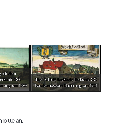
ng mit dem
erkunft: OÖ.
Titel: Schloß Hockledt; Herkunft: OÖ.
erung: um 1890
Landesmuseum; Datierung: um 1721
bitte an: