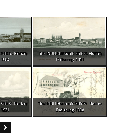
tift St. Florian;
Titel: NULLHerkunft: Stift St. Florian;
 1904
Datierung: 1911
tift St. Florian;
Titel: NULLHerkunft: Stift St. Florian;
 1931
Datierung: 1908