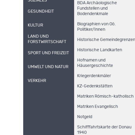
SOZIALES
BDA Archäologische
Fundstellen und
GESUNDHEIT
Bodendenkmale
Biographien von Oö.
KULTUR
Politiker/Innen
LAND UND
Historische Gemeindegrenze
FORSTWIRTSCHAFT
Historische Landkarten
SPORT UND FREIZEIT
Hofnamen und
Häusergeschichte
UMWELT UND NATUR
Kriegerdenkmäler
VERKEHR
KZ-Gedenkstätten
Matriken Römisch-katholisch
Matriken Evangelisch
Notgeld
Schifffahrtskarte der Donau
1940