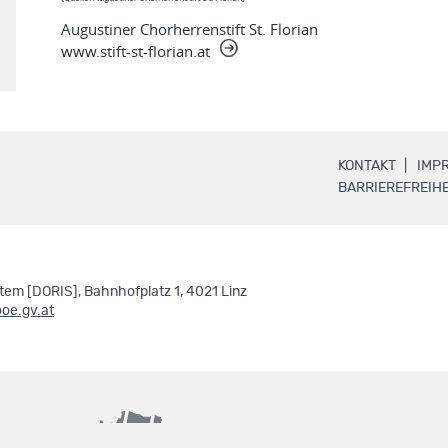
Augustiner Chorherrenstift St. Florian
www.stift-st-florian.at
.
KONTAKT
IMP
BARRIEREFREIHE
em [DORIS], Bahnhofplatz 1, 4021 Linz
ooe.gv.at