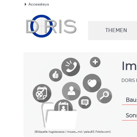
Accesskeys
.
THEMEN
.
Im
DORIS b
Bau
.
Son
.
(Bildquelle: hugolacasse / mouse_md / palau83, Fotolia.com)