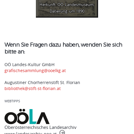
Herkunft: OÖ. Landesmuseum;
Datierung: um 1890
Wenn Sie Fragen dazu haben, wenden Sie sich
bitte an:
OÖ Landes-Kultur GmbH
grafischesammlung@ooelkg.at
Augustiner Chorherrenstift St. Florian
bibliothek@stift-st-florian.at
WEBTIPPS
Oberösterreichisches Landesarchiv
www.landesarchiv-ooe.at