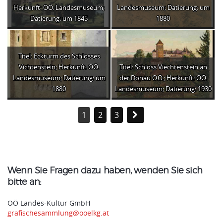
Herkunft: OÖ. Landesmuseum;
Landesmuseum; Datierung: um
Datierung: um 1845
1880
Titel: Eckturm des Schlosses
Vichtenstein; Herkunft: OÖ.
Titel: Schloss Viechtenstein an
Landesmuseum; Datierung: um
der Donau O.Ö.; Herkunft: OÖ.
1880
Landesmuseum; Datierung: 1930
1
2
3
Wenn Sie Fragen dazu haben, wenden Sie sich
bitte an:
OÖ Landes-Kultur GmbH
grafischesammlung@ooelkg.at