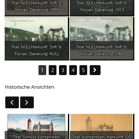
Titel: NULLHerkunft: Stift St.
Titel: NULLHerkunft: Stift St.
Florian; Datierung: 1899
Florian; Datierung: 1913
Titel: NULLHerkunft: Stift St.
Titel: NULLHerkunft: Stift St.
Florian; Datierung: NULL
Florian; Datierung: 1906
1
2
3
4
5
Historische Ansichten
Titel: Schloss Vichtenstein;
Titel: Vichtenstein; Herkunft: OÖ.