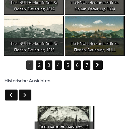
Titel: NULLHerkunft: Stift St.
Titel: NULLHerkunft: Stift St.
Florian; Datierung: 1912
Florian; Datierung: 1904
Titel: NULLHerkunft: Stift St.
Titel: NULLHerkunft: Stift St.
Florian; Datierung: 1910
Florian; Datierung: NULL
1
2
3
4
5
6
7
Historische Ansichten
Titel: Neustüfft; Herkunft: OÖ.