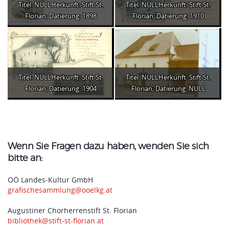
Titel: NULLHerkunft: Stift St.
Titel: NULLHerkunft: Stift St.
Florian; Datierung: 1898
Florian; Datierung: 1910
Titel: NULLHerkunft: Stift St.
Titel: NULLHerkunft: Stift St.
Florian; Datierung: 1904
Florian; Datierung: NULL
Wenn Sie Fragen dazu haben, wenden Sie sich
bitte an:
OÖ Landes-Kultur GmbH
grafischesammlung@ooelkg.at
Augustiner Chorherrenstift St. Florian
bibliothek@stift-st-florian.at