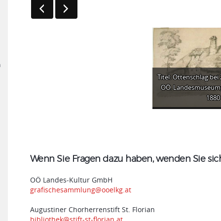
n
Titel: Ottenschlag bei
OÖ. Landesmuseum;
1880
Wenn Sie Fragen dazu haben, wenden Sie sich 
OÖ Landes-Kultur GmbH
grafischesammlung@ooelkg.at
Augustiner Chorherrenstift St. Florian
bibliothek@stift-st-florian.at