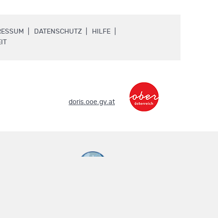
.
.
.
RESSUM
DATENSCHUTZ
HILFE
.
IT
.
doris.ooe.gv.at
metadaten.doris.at
.