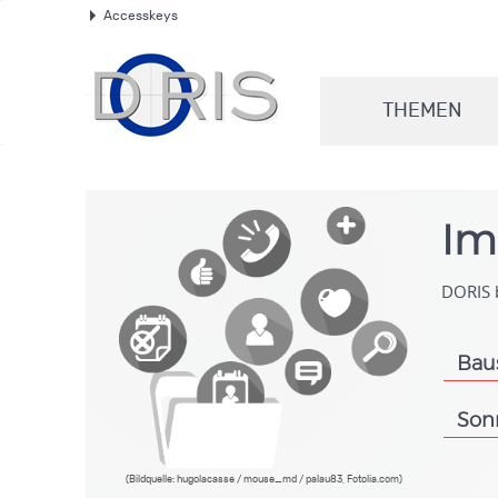
Accesskeys
.
THEMEN
.
Im
DORIS b
Bau
.
Son
.
(Bildquelle: hugolacasse / mouse_md / palau83, Fotolia.com)