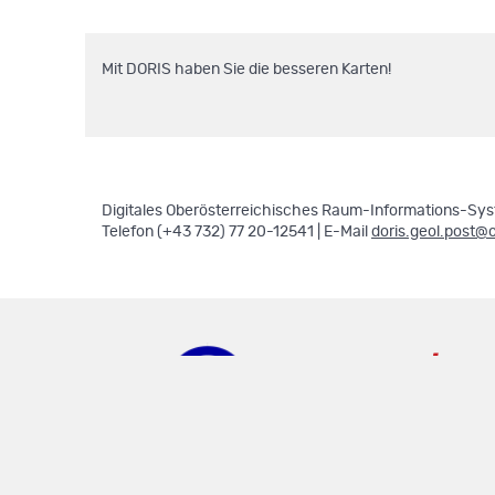
Mit DORIS haben Sie die besseren Karten!
Digitales Oberösterreichisches Raum-Informations-Syst
Telefon (+43 732) 77 20-12541 | E-Mail
doris.geol.post@
doris.ooe.gv.at
.
.