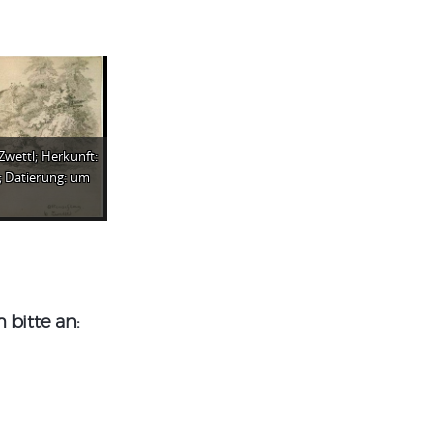
 Zwettl; Herkunft:
 Datierung: um
bitte an: