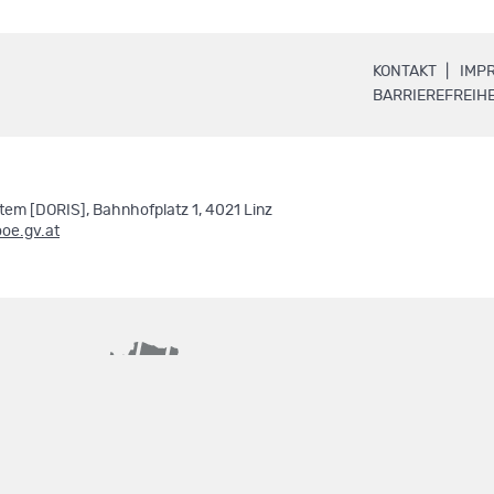
.
KONTAKT
IMP
BARRIEREFREIHE
em [DORIS], Bahnhofplatz 1, 4021 Linz
ooe.gv.at
basemap.at
geoland.at
.