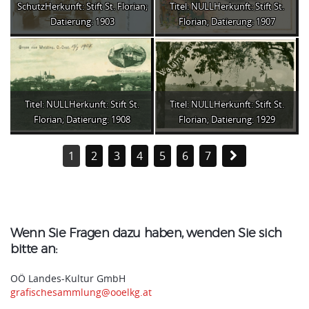
SchutzHerkunft: Stift St. Florian;
Titel: NULLHerkunft: Stift St.
Datierung: 1903
Florian; Datierung: 1907
Titel: NULLHerkunft: Stift St.
Titel: NULLHerkunft: Stift St.
Florian; Datierung: 1908
Florian; Datierung: 1929
1
2
3
4
5
6
7
Wenn Sie Fragen dazu haben, wenden Sie sich
bitte an:
OÖ Landes-Kultur GmbH
grafischesammlung@ooelkg.at