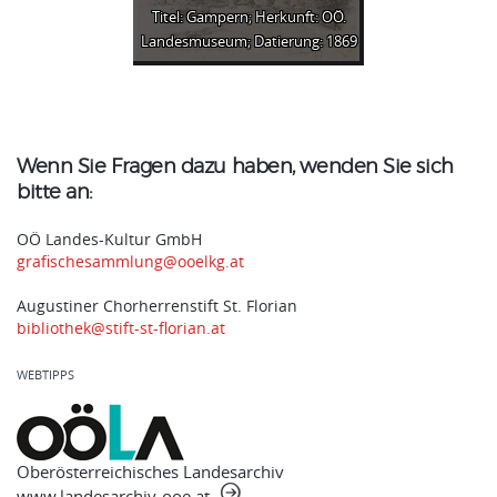
Titel: Gampern; Herkunft: OÖ.
Landesmuseum; Datierung: 1869
Wenn Sie Fragen dazu haben, wenden Sie sich
bitte an:
OÖ Landes-Kultur GmbH
grafischesammlung@ooelkg.at
Augustiner Chorherrenstift St. Florian
bibliothek@stift-st-florian.at
WEBTIPPS
Oberösterreichisches Landesarchiv
www.landesarchiv-ooe.at