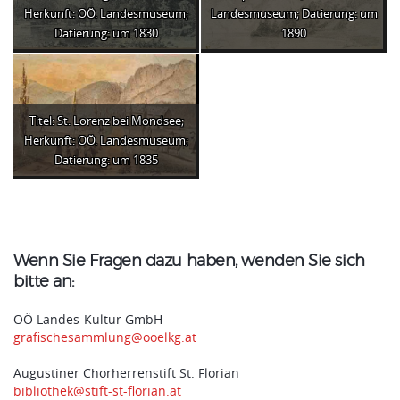
Herkunft: OÖ. Landesmuseum;
Landesmuseum; Datierung: um
Datierung: um 1830
1890
Titel: St. Lorenz bei Mondsee;
Herkunft: OÖ. Landesmuseum;
Datierung: um 1835
Wenn Sie Fragen dazu haben, wenden Sie sich
bitte an:
OÖ Landes-Kultur GmbH
grafischesammlung@ooelkg.at
Augustiner Chorherrenstift St. Florian
bibliothek@stift-st-florian.at