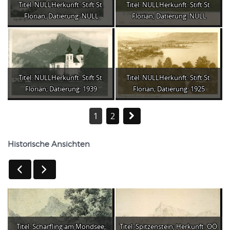
Titel: NULLHerkunft: Stift St.
Titel: NULLHerkunft: Stift St.
Florian; Datierung: NULL
Florian; Datierung: NULL
Titel: NULLHerkunft: Stift St.
Titel: NULLHerkunft: Stift St.
Florian; Datierung: 1939
Florian; Datierung: 1925
1
2
Historische Ansichten
Titel: Scharfling am Mondsee;
Titel: Spitzenstein; Herkunft: OÖ.