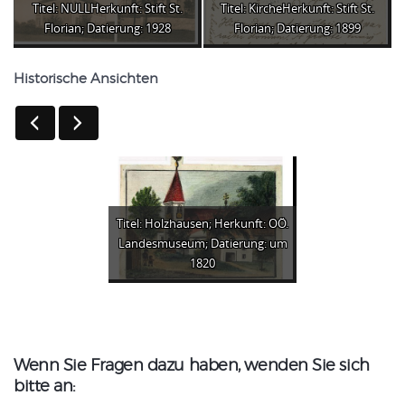
Titel: NULLHerkunft: Stift St.
Titel: KircheHerkunft: Stift St.
Florian; Datierung: 1928
Florian; Datierung: 1899
Historische Ansichten
Titel: Holzhausen; Herkunft: OÖ.
Landesmuseum; Datierung: um
1820
Wenn Sie Fragen dazu haben, wenden Sie sich
bitte an: