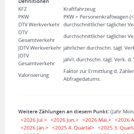
Definitionen
KFZ
Kraftfahrzeug
PKW
PKW = Personenkraftwagen (<
DTV Werkverkehr
durchschnittlicher täglicher V
DTV
durchschnittlicher täglicher Ve
Gesamtverkehr
JDTV Werkverkehr
jährlicher durchschn. tägl. Ver
JDTV
jährl. durchschn. tägl. Verk. d
Gesamtverkehr
Faktor zur Ermittlung d. Zähl
Valorisierung
Abfragedatums.
Weitere Zählungen an diesem Punkt:
(Jahr.Mon
<2026 Jul.>
<2026 Jun.>
<2026 Mai.>
<2026 A
<2026 Jän.>
<2025 4. Quartal>
<2025 3. Quart