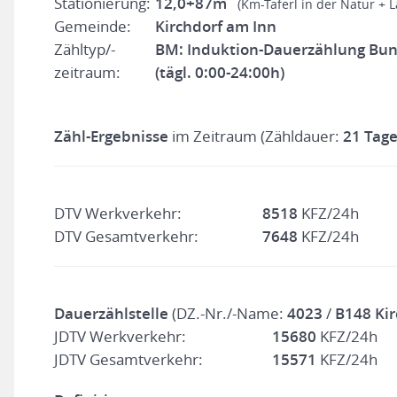
Stationierung:
12,0+87m
(Km-Taferl in der Natur + 
Gemeinde:
Kirchdorf am Inn
Zähltyp/-
BM: Induktion-Dauerzählung Bu
zeitraum:
(tägl. 0:00-24:00h)
Zähl-Ergebnisse
im Zeitraum (Zähldauer:
21 Tage
DTV Werkverkehr:
8518
KFZ/24h
DTV Gesamtverkehr:
7648
KFZ/24h
Dauerzählstelle
(DZ.-Nr./-Name:
4023
/
B148 Kir
JDTV Werkverkehr:
15680
KFZ/24h
JDTV Gesamtverkehr:
15571
KFZ/24h