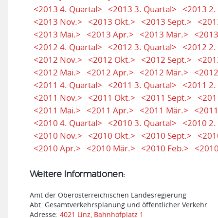
<2013 4. Quartal>
<2013 3. Quartal>
<2013 2.
<2013 Nov.>
<2013 Okt.>
<2013 Sept.>
<201
<2013 Mai.>
<2013 Apr.>
<2013 Mär.>
<2013
<2012 4. Quartal>
<2012 3. Quartal>
<2012 2.
<2012 Nov.>
<2012 Okt.>
<2012 Sept.>
<201
<2012 Mai.>
<2012 Apr.>
<2012 Mär.>
<2012
<2011 4. Quartal>
<2011 3. Quartal>
<2011 2.
<2011 Nov.>
<2011 Okt.>
<2011 Sept.>
<201
<2011 Mai.>
<2011 Apr.>
<2011 Mär.>
<2011
<2010 4. Quartal>
<2010 3. Quartal>
<2010 2.
<2010 Nov.>
<2010 Okt.>
<2010 Sept.>
<201
<2010 Apr.>
<2010 Mär.>
<2010 Feb.>
<2010
Weitere Informationen:
Amt der Oberösterreichischen Landesregierung
Abt. Gesamtverkehrsplanung und öffentlicher Verkehr
Adresse:
4021 Linz, Bahnhofplatz 1