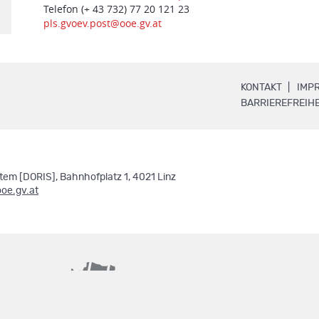
Telefon (+ 43 732) 77 20 121 23
pls.gvoev.post@ooe.gv.at
.
KONTAKT
IMP
BARRIEREFREIHE
em [DORIS], Bahnhofplatz 1, 4021 Linz
ooe.gv.at