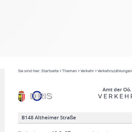
Sie sind hier:
Startseite
>
Themen
>
Verkehr
>
Verkehrszählungen
Amt der Oö.
V E R K E H 
B148 Altheimer Straße