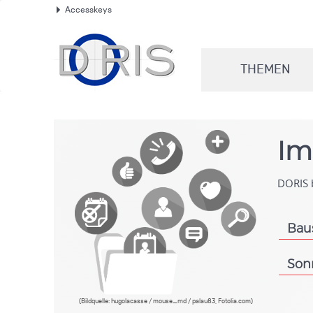
Accesskeys
.
THEMEN
.
Im
DORIS b
Bau
.
Son
.
(Bildquelle: hugolacasse / mouse_md / palau83, Fotolia.com)