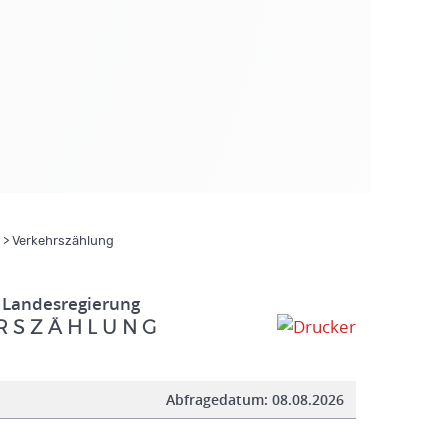
> Verkehrszählung
 Landesregierung
R S Z Ä H L U N G
Abfragedatum:
08.08.2026