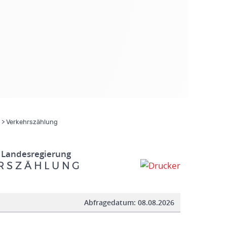
> Verkehrszählung
 Landesregierung
R S Z Ä H L U N G
Abfragedatum:
08.08.2026