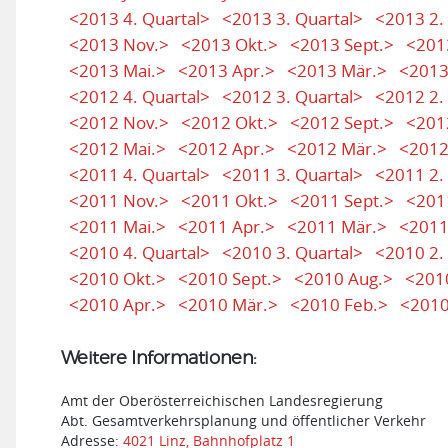
<2013 4. Quartal>
<2013 3. Quartal>
<2013 2.
<2013 Nov.>
<2013 Okt.>
<2013 Sept.>
<201
<2013 Mai.>
<2013 Apr.>
<2013 Mär.>
<2013
<2012 4. Quartal>
<2012 3. Quartal>
<2012 2.
<2012 Nov.>
<2012 Okt.>
<2012 Sept.>
<201
<2012 Mai.>
<2012 Apr.>
<2012 Mär.>
<2012
<2011 4. Quartal>
<2011 3. Quartal>
<2011 2.
<2011 Nov.>
<2011 Okt.>
<2011 Sept.>
<201
<2011 Mai.>
<2011 Apr.>
<2011 Mär.>
<2011
<2010 4. Quartal>
<2010 3. Quartal>
<2010 2.
<2010 Okt.>
<2010 Sept.>
<2010 Aug.>
<2010
<2010 Apr.>
<2010 Mär.>
<2010 Feb.>
<2010
Weitere Informationen:
Amt der Oberösterreichischen Landesregierung
Abt. Gesamtverkehrsplanung und öffentlicher Verkehr
Adresse:
4021 Linz, Bahnhofplatz 1