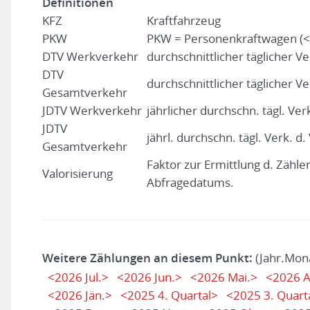
Definitionen
KFZ
Kraftfahrzeug
PKW
PKW = Personenkraftwagen (<
DTV Werkverkehr
durchschnittlicher täglicher V
DTV
durchschnittlicher täglicher Ve
Gesamtverkehr
JDTV Werkverkehr
jährlicher durchschn. tägl. Ver
JDTV
jährl. durchschn. tägl. Verk. d
Gesamtverkehr
Faktor zur Ermittlung d. Zähl
Valorisierung
Abfragedatums.
Weitere Zählungen an diesem Punkt:
(Jahr.Mon
<2026 Jul.>
<2026 Jun.>
<2026 Mai.>
<2026 A
<2026 Jän.>
<2025 4. Quartal>
<2025 3. Quart