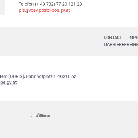
Telefon (+ 43 732) 77 20 121 23
pls.gvoev.post@ooe.gv.at
.
KONTAKT
IMP
BARRIEREFREIHE
em [DORIS], Bahnhofplatz 1, 4021 Linz
ooe.gv.at