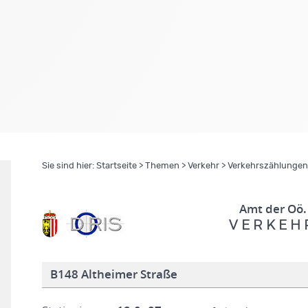
Sie sind hier:
Startseite
>
Themen
>
Verkehr
>
Verkehrszählungen
Amt der Oö.
V E R K E H 
B148 Altheimer Straße