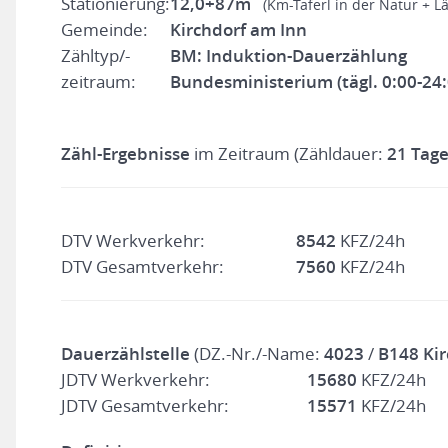
Stationierung:
12,0+87m
(Km-Taferl in der Natur + L
Gemeinde:
Kirchdorf am Inn
Zähltyp/-
BM: Induktion-Dauerzählung
zeitraum:
Bundesministerium (tägl. 0:00-24
Zähl-Ergebnisse
im Zeitraum (Zähldauer:
21 Tage
DTV Werkverkehr:
8542
KFZ/24h
DTV Gesamtverkehr:
7560
KFZ/24h
Dauerzählstelle
(DZ.-Nr./-Name:
4023
/
B148 Kir
JDTV Werkverkehr:
15680
KFZ/24h
JDTV Gesamtverkehr:
15571
KFZ/24h