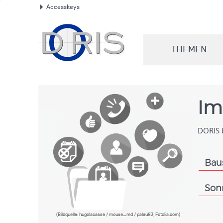
Accesskeys
.
THEMEN
.
Im
DORIS b
Bau
.
Son
.
(Bildquelle: hugolacasse / mouse_md / palau83, Fotolia.com)