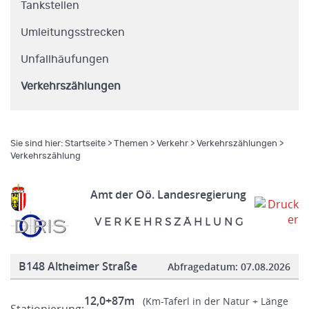
Tankstellen
Umleitungsstrecken
Unfallhäufungen
Verkehrszählungen
Sie sind hier:
Startseite
>
Themen
>
Verkehr
>
Verkehrszählungen
>
Verkehrszählung
Amt der Oö. Landesregierung
V E R K E H R S Z Ä H L U N G
B148 Altheimer Straße
Abfragedatum:
07.08.2026
12,0+87m
(Km-Taferl in der Natur + Länge