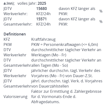
a.Inn
); volles Jahr:
2025
JDTV
15680
davon KFZ länger als
%
Werkverkehr:
KFZ/24h
PKW:
JDTV
15571
davon KFZ länger als
%
Gesamtverkehr:
KFZ/24h
PKW:
Definitionen
KFZ
Kraftfahrzeug
PKW
PKW = Personenkraftwagen (<= 6,0m)
DTV
durchschnittlicher täglicher Verkehr an
Werkverkehr
Werktagen (Mo - Fr)
DTV
durchschnittlicher täglicher Verkehr an
Gesamtverkehr
allen Tagen (Mo - So)
JDTV
jährlicher durchschn. tägl. Verkehr des
Werkverkehr
Vorjahres (Mo - Fr) von Dauer-Z.St.
JDTV
jährl. durchschn. tägl. Verk. d. Vorjahres
Gesamtverkehr
von Dauerzählstellen
Faktor zur Ermittlung d. Zählergebnisse
Valorisierung
für d. Vormonats-Ende d.
Abfragedatums.