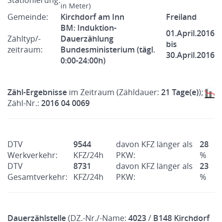
Stationierung:
in Meter)
Gemeinde:
Kirchdorf am Inn
Freiland
BM: Induktion-
01.April.2016
Zähltyp/-
Dauerzählung
bis
zeitraum:
Bundesministerium (tägl.
30.April.2016
0:00-24:00h)
Zähl-Ergebnisse
im Zeitraum (Zähldauer:
21 Tage(e)
);
Zähl-Nr.:
2016 04 0069
DTV
9544
davon KFZ länger als
28
Werkverkehr:
KFZ/24h
PKW:
%
DTV
8731
davon KFZ länger als
23
Gesamtverkehr:
KFZ/24h
PKW:
%
Dauerzählstelle
(DZ.-Nr./-Name:
4023
/
B148 Kirchdorf