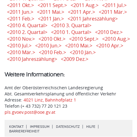
<2011 Okt.>
<2011 Sept.>
<2011 Aug.>
<2011 Jul.>
<2011 Jun.>
<2011 Mai.>
<2011 Apr.>
<2011 Mär.>
<2011 Feb.>
<2011 Jän.>
<2011 Jahreszählung>
<2010 4. Quartal>
<2010 3. Quartal>
<2010 2. Quartal>
<2010 1. Quartal>
<2010 Dez.>
<2010 Nov.>
<2010 Okt.>
<2010 Sept.>
<2010 Aug.>
<2010 Jul.>
<2010 Jun.>
<2010 Mai.>
<2010 Apr.>
<2010 Mär.>
<2010 Feb.>
<2010 Jän.>
<2010 Jahreszählung>
<2009 Dez.>
Weitere Informationen:
Amt der Oberösterreichischen Landesregierung
Abt. Gesamtverkehrsplanung und öffentlicher Verkehr
Adresse:
4021 Linz, Bahnhofplatz 1
Telefon (+ 43 732) 77 20 121 23
pls.gvoev.post@ooe.gv.at
.
.
.
.
KONTAKT
IMPRESSUM
DATENSCHUTZ
HILFE
.
BARRIEREFREIHEIT