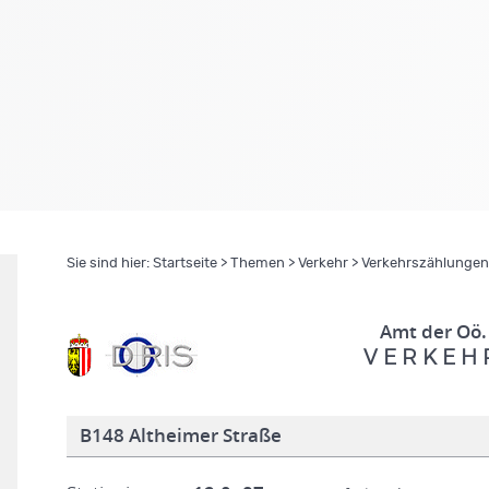
Sie sind hier:
Startseite
>
Themen
>
Verkehr
>
Verkehrszählungen
Amt der Oö.
V E R K E H 
B148 Altheimer Straße