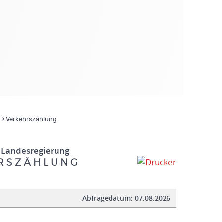
> Verkehrszählung
 Landesregierung
R S Z Ä H L U N G
Abfragedatum:
07.08.2026