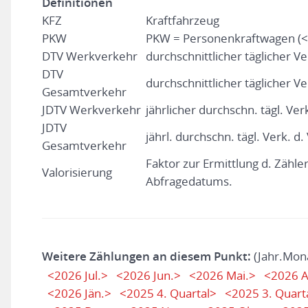
Definitionen
KFZ
Kraftfahrzeug
PKW
PKW = Personenkraftwagen (<
DTV Werkverkehr
durchschnittlicher täglicher V
DTV
durchschnittlicher täglicher Ve
Gesamtverkehr
JDTV Werkverkehr
jährlicher durchschn. tägl. Ver
JDTV
jährl. durchschn. tägl. Verk. d
Gesamtverkehr
Faktor zur Ermittlung d. Zähl
Valorisierung
Abfragedatums.
Weitere Zählungen an diesem Punkt:
(Jahr.Mon
<2026 Jul.>
<2026 Jun.>
<2026 Mai.>
<2026 A
<2026 Jän.>
<2025 4. Quartal>
<2025 3. Quart