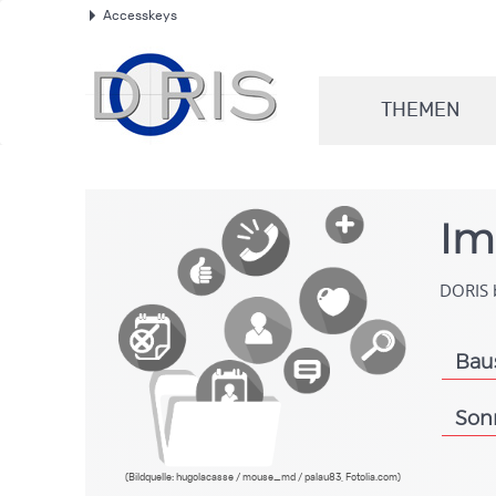
Accesskeys
.
THEMEN
.
Im
DORIS b
Bau
.
Son
.
(Bildquelle: hugolacasse / mouse_md / palau83, Fotolia.com)