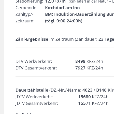
Stationierung:
12,0+87m
(Km-Taferl in der Natur + 
Gemeinde:
Kirchdorf am Inn
Zähltyp/-
BM: Induktion-Dauerzählung Bu
zeitraum:
(tägl. 0:00-24:00h)
Zähl-Ergebnisse
im Zeitraum (Zähldauer:
23 Tage
DTV Werkverkehr:
8498
KFZ/24h
DTV Gesamtverkehr:
7927
KFZ/24h
Dauerzählstelle
(DZ.-Nr./-Name:
4023
/
B148 Kir
JDTV Werkverkehr:
15680
KFZ/24h
JDTV Gesamtverkehr:
15571
KFZ/24h