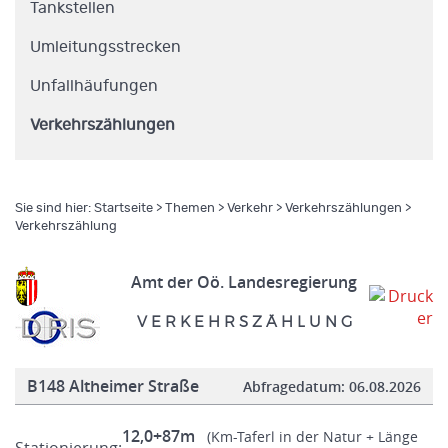
Tankstellen
Umleitungsstrecken
Unfallhäufungen
Verkehrszählungen
Sie sind hier:
Startseite
>
Themen
>
Verkehr
>
Verkehrszählungen
>
Verkehrszählung
Amt der Oö. Landesregierung
V E R K E H R S Z Ä H L U N G
B148 Altheimer Straße
Abfragedatum:
06.08.2026
12,0+87m
(Km-Taferl in der Natur + Länge