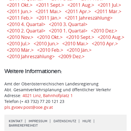
<2011 Okt.>
<2011 Sept.>
<2011 Aug.>
<2011 Jul.>
<2011 Jun.>
<2011 Mai.>
<2011 Apr.>
<2011 Mär.>
<2011 Feb.>
<2011 Jän.>
<2011 Jahreszählung>
<2010 4. Quartal>
<2010 3. Quartal>
<2010 2. Quartal>
<2010 1. Quartal>
<2010 Dez.>
<2010 Nov.>
<2010 Okt.>
<2010 Sept.>
<2010 Aug.>
<2010 Jul.>
<2010 Jun.>
<2010 Mai.>
<2010 Apr.>
<2010 Mär.>
<2010 Feb.>
<2010 Jän.>
<2010 Jahreszählung>
<2009 Dez.>
Weitere Informationen:
Amt der Oberösterreichischen Landesregierung
Abt. Gesamtverkehrsplanung und öffentlicher Verkehr
Adresse:
4021 Linz, Bahnhofplatz 1
Telefon (+ 43 732) 77 20 121 23
pls.gvoev.post@ooe.gv.at
.
.
.
.
KONTAKT
IMPRESSUM
DATENSCHUTZ
HILFE
.
BARRIEREFREIHEIT