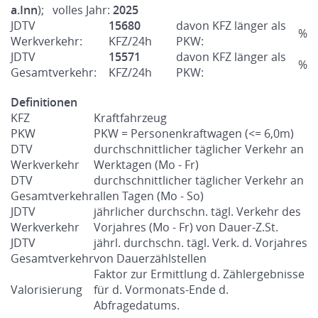
a.Inn
); volles Jahr:
2025
JDTV
15680
davon KFZ länger als
%
Werkverkehr:
KFZ/24h
PKW:
JDTV
15571
davon KFZ länger als
%
Gesamtverkehr:
KFZ/24h
PKW:
Definitionen
KFZ
Kraftfahrzeug
PKW
PKW = Personenkraftwagen (<= 6,0m)
DTV
durchschnittlicher täglicher Verkehr an
Werkverkehr
Werktagen (Mo - Fr)
DTV
durchschnittlicher täglicher Verkehr an
Gesamtverkehr
allen Tagen (Mo - So)
JDTV
jährlicher durchschn. tägl. Verkehr des
Werkverkehr
Vorjahres (Mo - Fr) von Dauer-Z.St.
JDTV
jährl. durchschn. tägl. Verk. d. Vorjahres
Gesamtverkehr
von Dauerzählstellen
Faktor zur Ermittlung d. Zählergebnisse
Valorisierung
für d. Vormonats-Ende d.
Abfragedatums.