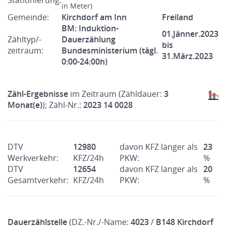
Stationierung:
in Meter)
Gemeinde:
Kirchdorf am Inn
Freiland
BM: Induktion-
01.Jänner.2023
Zähltyp/-
Dauerzählung
bis
zeitraum:
Bundesministerium (tägl.
31.März.2023
0:00-24:00h)
Zähl-Ergebnisse
im Zeitraum (Zähldauer:
3
Monat(e)
); Zähl-Nr.:
2023 14 0028
DTV
12980
davon KFZ länger als
23
Werkverkehr:
KFZ/24h
PKW:
%
DTV
12654
davon KFZ länger als
20
Gesamtverkehr:
KFZ/24h
PKW:
%
Dauerzählstelle
(DZ.-Nr./-Name:
4023
/
B148 Kirchdorf