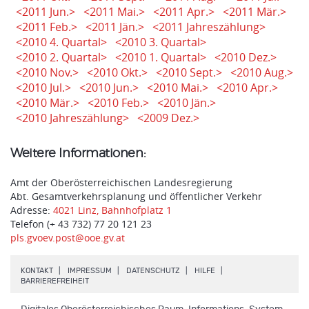
<2011 Jun.>
<2011 Mai.>
<2011 Apr.>
<2011 Mär.>
<2011 Feb.>
<2011 Jän.>
<2011 Jahreszählung>
<2010 4. Quartal>
<2010 3. Quartal>
<2010 2. Quartal>
<2010 1. Quartal>
<2010 Dez.>
<2010 Nov.>
<2010 Okt.>
<2010 Sept.>
<2010 Aug.>
<2010 Jul.>
<2010 Jun.>
<2010 Mai.>
<2010 Apr.>
<2010 Mär.>
<2010 Feb.>
<2010 Jän.>
<2010 Jahreszählung>
<2009 Dez.>
Weitere Informationen:
Amt der Oberösterreichischen Landesregierung
Abt. Gesamtverkehrsplanung und öffentlicher Verkehr
Adresse:
4021 Linz, Bahnhofplatz 1
Telefon (+ 43 732) 77 20 121 23
pls.gvoev.post@ooe.gv.at
.
.
.
.
KONTAKT
IMPRESSUM
DATENSCHUTZ
HILFE
.
BARRIEREFREIHEIT