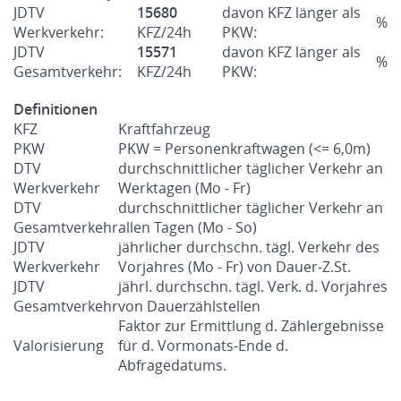
JDTV
15680
davon KFZ länger als
%
Werkverkehr:
KFZ/24h
PKW:
JDTV
15571
davon KFZ länger als
%
Gesamtverkehr:
KFZ/24h
PKW:
Definitionen
KFZ
Kraftfahrzeug
PKW
PKW = Personenkraftwagen (<= 6,0m)
DTV
durchschnittlicher täglicher Verkehr an
Werkverkehr
Werktagen (Mo - Fr)
DTV
durchschnittlicher täglicher Verkehr an
Gesamtverkehr
allen Tagen (Mo - So)
JDTV
jährlicher durchschn. tägl. Verkehr des
Werkverkehr
Vorjahres (Mo - Fr) von Dauer-Z.St.
JDTV
jährl. durchschn. tägl. Verk. d. Vorjahres
Gesamtverkehr
von Dauerzählstellen
Faktor zur Ermittlung d. Zählergebnisse
Valorisierung
für d. Vormonats-Ende d.
Abfragedatums.