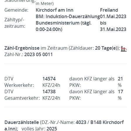
Stationierung:
in Meter)
Gemeinde:
Kirchdorf am Inn
Freiland
BM: Induktion-Dauerzählung
01.Mai.2023
Zähltyp/-
Bundesministerium (tägl.
bis
zeitraum:
0:00-24:00h)
31.Mai.2023
Zähl-Ergebnisse
im Zeitraum (Zähldauer:
20 Tage(e)
);
Zähl-Nr.:
2023 05 0011
DTV
14574
davon KFZ länger als
21
Werkverkehr:
KFZ/24h
PKW:
%
DTV
14738
davon KFZ länger als
17
Gesamtverkehr:
KFZ/24h
PKW:
%
Dauerzählstelle
(DZ.-Nr./-Name:
4023
/
B148 Kirchdorf
a.Inn
); volles Jahr:
2025