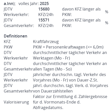
a.Inn
); volles Jahr:
2025
JDTV
15680
davon KFZ länger als
%
Werkverkehr:
KFZ/24h
PKW:
JDTV
15571
davon KFZ länger als
%
Gesamtverkehr:
KFZ/24h
PKW:
Definitionen
KFZ
Kraftfahrzeug
PKW
PKW = Personenkraftwagen (<= 6,0m)
DTV
durchschnittlicher täglicher Verkehr an
Werkverkehr
Werktagen (Mo - Fr)
DTV
durchschnittlicher täglicher Verkehr an
Gesamtverkehr
allen Tagen (Mo - So)
JDTV
jährlicher durchschn. tägl. Verkehr des
Werkverkehr
Vorjahres (Mo - Fr) von Dauer-Z.St.
JDTV
jährl. durchschn. tägl. Verk. d. Vorjahres
Gesamtverkehr
von Dauerzählstellen
Faktor zur Ermittlung d. Zählergebnisse
Valorisierung
für d. Vormonats-Ende d.
Abfragedatums.