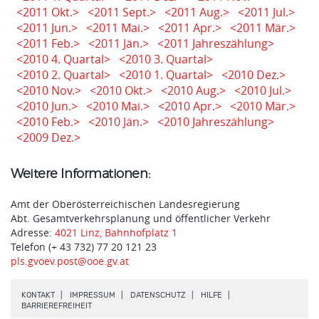
<2011 Okt.>
<2011 Sept.>
<2011 Aug.>
<2011 Jul.>
<2011 Jun.>
<2011 Mai.>
<2011 Apr.>
<2011 Mär.>
<2011 Feb.>
<2011 Jän.>
<2011 Jahreszählung>
<2010 4. Quartal>
<2010 3. Quartal>
<2010 2. Quartal>
<2010 1. Quartal>
<2010 Dez.>
<2010 Nov.>
<2010 Okt.>
<2010 Aug.>
<2010 Jul.>
<2010 Jun.>
<2010 Mai.>
<2010 Apr.>
<2010 Mär.>
<2010 Feb.>
<2010 Jän.>
<2010 Jahreszählung>
<2009 Dez.>
Weitere Informationen:
Amt der Oberösterreichischen Landesregierung
Abt. Gesamtverkehrsplanung und öffentlicher Verkehr
Adresse:
4021 Linz, Bahnhofplatz 1
Telefon (+ 43 732) 77 20 121 23
pls.gvoev.post@ooe.gv.at
.
.
.
.
KONTAKT
IMPRESSUM
DATENSCHUTZ
HILFE
.
BARRIEREFREIHEIT