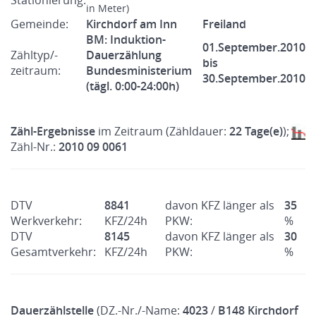
Stationierung:
in Meter)
Gemeinde:
Kirchdorf am Inn
Freiland
BM: Induktion-
01.September.2010
Zähltyp/-
Dauerzählung
bis
zeitraum:
Bundesministerium
30.September.2010
(tägl. 0:00-24:00h)
Zähl-Ergebnisse
im Zeitraum (Zähldauer:
22 Tage(e)
);
Zähl-Nr.:
2010 09 0061
DTV
8841
davon KFZ länger als
35
Werkverkehr:
KFZ/24h
PKW:
%
DTV
8145
davon KFZ länger als
30
Gesamtverkehr:
KFZ/24h
PKW:
%
Dauerzählstelle
(DZ.-Nr./-Name:
4023
/
B148 Kirchdorf