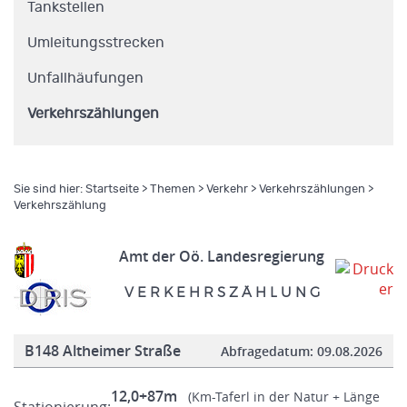
Tankstellen
Umleitungsstrecken
Unfallhäufungen
Verkehrszählungen
Sie sind hier:
Startseite
>
Themen
>
Verkehr
>
Verkehrszählungen
>
Verkehrszählung
Amt der Oö. Landesregierung
V E R K E H R S Z Ä H L U N G
B148 Altheimer Straße
Abfragedatum:
09.08.2026
12,0+87m
(Km-Taferl in der Natur + Länge