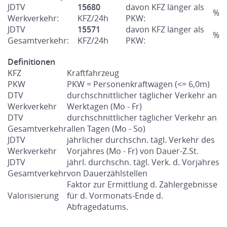
JDTV
15680
davon KFZ länger als
%
Werkverkehr:
KFZ/24h
PKW:
JDTV
15571
davon KFZ länger als
%
Gesamtverkehr:
KFZ/24h
PKW:
Definitionen
KFZ
Kraftfahrzeug
PKW
PKW = Personenkraftwagen (<= 6,0m)
DTV
durchschnittlicher täglicher Verkehr an
Werkverkehr
Werktagen (Mo - Fr)
DTV
durchschnittlicher täglicher Verkehr an
Gesamtverkehr
allen Tagen (Mo - So)
JDTV
jährlicher durchschn. tägl. Verkehr des
Werkverkehr
Vorjahres (Mo - Fr) von Dauer-Z.St.
JDTV
jährl. durchschn. tägl. Verk. d. Vorjahres
Gesamtverkehr
von Dauerzählstellen
Faktor zur Ermittlung d. Zählergebnisse
Valorisierung
für d. Vormonats-Ende d.
Abfragedatums.