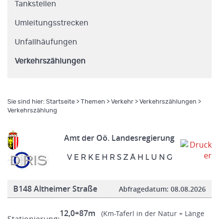
Tankstellen
Umleitungsstrecken
Unfallhäufungen
Verkehrszählungen
Sie sind hier:
Startseite
>
Themen
>
Verkehr
>
Verkehrszählungen
>
Verkehrszählung
Amt der Oö. Landesregierung
V E R K E H R S Z Ä H L U N G
B148 Altheimer Straße
Abfragedatum:
08.08.2026
12,0+87m
(Km-Taferl in der Natur + Länge