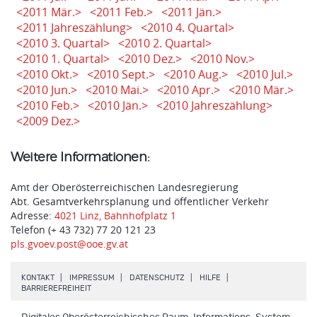
<2011 Mär.>
<2011 Feb.>
<2011 Jän.>
<2011 Jahreszählung>
<2010 4. Quartal>
<2010 3. Quartal>
<2010 2. Quartal>
<2010 1. Quartal>
<2010 Dez.>
<2010 Nov.>
<2010 Okt.>
<2010 Sept.>
<2010 Aug.>
<2010 Jul.>
<2010 Jun.>
<2010 Mai.>
<2010 Apr.>
<2010 Mär.>
<2010 Feb.>
<2010 Jän.>
<2010 Jahreszählung>
<2009 Dez.>
Weitere Informationen:
Amt der Oberösterreichischen Landesregierung
Abt. Gesamtverkehrsplanung und öffentlicher Verkehr
Adresse:
4021 Linz, Bahnhofplatz 1
Telefon (+ 43 732) 77 20 121 23
pls.gvoev.post@ooe.gv.at
.
.
.
.
KONTAKT
IMPRESSUM
DATENSCHUTZ
HILFE
.
BARRIEREFREIHEIT