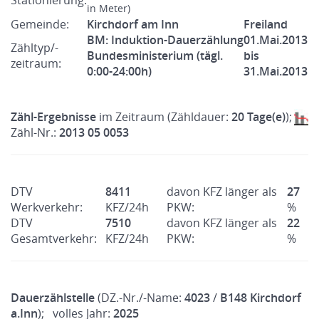
Stationierung:
in Meter)
Gemeinde:
Kirchdorf am Inn
Freiland
BM: Induktion-Dauerzählung
01.Mai.2013
Zähltyp/-
Bundesministerium (tägl.
bis
zeitraum:
0:00-24:00h)
31.Mai.2013
Zähl-Ergebnisse
im Zeitraum (Zähldauer:
20 Tage(e)
);
Zähl-Nr.:
2013 05 0053
DTV
8411
davon KFZ länger als
27
Werkverkehr:
KFZ/24h
PKW:
%
DTV
7510
davon KFZ länger als
22
Gesamtverkehr:
KFZ/24h
PKW:
%
Dauerzählstelle
(DZ.-Nr./-Name:
4023
/
B148 Kirchdorf
a.Inn
); volles Jahr:
2025