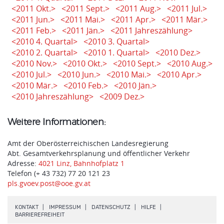
<2011 Okt.>
<2011 Sept.>
<2011 Aug.>
<2011 Jul.>
<2011 Jun.>
<2011 Mai.>
<2011 Apr.>
<2011 Mär.>
<2011 Feb.>
<2011 Jän.>
<2011 Jahreszählung>
<2010 4. Quartal>
<2010 3. Quartal>
<2010 2. Quartal>
<2010 1. Quartal>
<2010 Dez.>
<2010 Nov.>
<2010 Okt.>
<2010 Sept.>
<2010 Aug.>
<2010 Jul.>
<2010 Jun.>
<2010 Mai.>
<2010 Apr.>
<2010 Mär.>
<2010 Feb.>
<2010 Jän.>
<2010 Jahreszählung>
<2009 Dez.>
Weitere Informationen:
Amt der Oberösterreichischen Landesregierung
Abt. Gesamtverkehrsplanung und öffentlicher Verkehr
Adresse:
4021 Linz, Bahnhofplatz 1
Telefon (+ 43 732) 77 20 121 23
pls.gvoev.post@ooe.gv.at
.
.
.
.
KONTAKT
IMPRESSUM
DATENSCHUTZ
HILFE
.
BARRIEREFREIHEIT