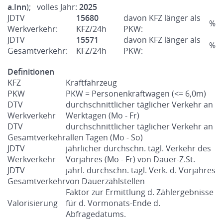
a.Inn
); volles Jahr:
2025
JDTV
15680
davon KFZ länger als
%
Werkverkehr:
KFZ/24h
PKW:
JDTV
15571
davon KFZ länger als
%
Gesamtverkehr:
KFZ/24h
PKW:
Definitionen
KFZ
Kraftfahrzeug
PKW
PKW = Personenkraftwagen (<= 6,0m)
DTV
durchschnittlicher täglicher Verkehr an
Werkverkehr
Werktagen (Mo - Fr)
DTV
durchschnittlicher täglicher Verkehr an
Gesamtverkehr
allen Tagen (Mo - So)
JDTV
jährlicher durchschn. tägl. Verkehr des
Werkverkehr
Vorjahres (Mo - Fr) von Dauer-Z.St.
JDTV
jährl. durchschn. tägl. Verk. d. Vorjahres
Gesamtverkehr
von Dauerzählstellen
Faktor zur Ermittlung d. Zählergebnisse
Valorisierung
für d. Vormonats-Ende d.
Abfragedatums.