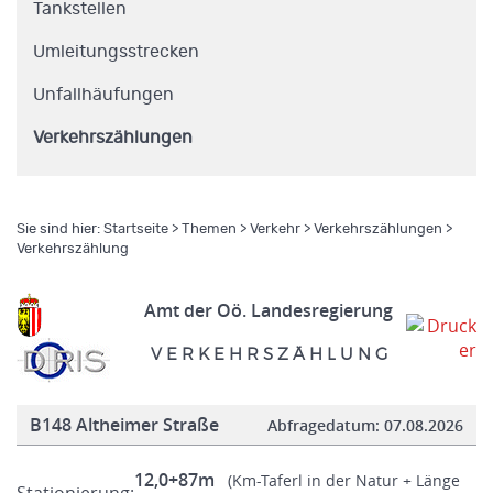
Tankstellen
Umleitungsstrecken
Unfallhäufungen
Verkehrszählungen
Sie sind hier:
Startseite
>
Themen
>
Verkehr
>
Verkehrszählungen
>
Verkehrszählung
Amt der Oö. Landesregierung
V E R K E H R S Z Ä H L U N G
B148 Altheimer Straße
Abfragedatum:
07.08.2026
12,0+87m
(Km-Taferl in der Natur + Länge