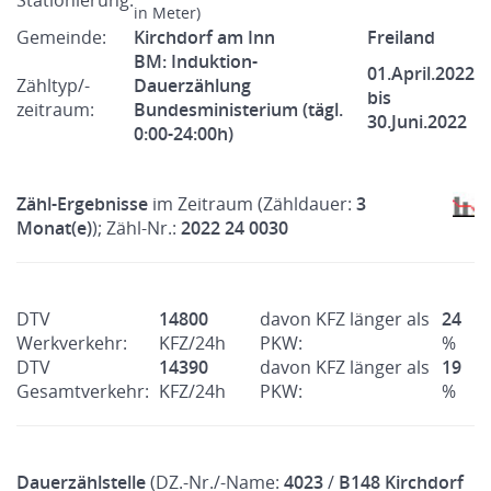
Stationierung:
in Meter)
Gemeinde:
Kirchdorf am Inn
Freiland
BM: Induktion-
01.April.2022
Zähltyp/-
Dauerzählung
bis
zeitraum:
Bundesministerium (tägl.
30.Juni.2022
0:00-24:00h)
Zähl-Ergebnisse
im Zeitraum (Zähldauer:
3
Monat(e)
); Zähl-Nr.:
2022 24 0030
DTV
14800
davon KFZ länger als
24
Werkverkehr:
KFZ/24h
PKW:
%
DTV
14390
davon KFZ länger als
19
Gesamtverkehr:
KFZ/24h
PKW:
%
Dauerzählstelle
(DZ.-Nr./-Name:
4023
/
B148 Kirchdorf