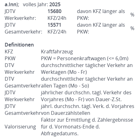
a.Inn
); volles Jahr:
2025
JDTV
15680
davon KFZ länger als
%
Werkverkehr:
KFZ/24h
PKW:
JDTV
15571
davon KFZ länger als
%
Gesamtverkehr:
KFZ/24h
PKW:
Definitionen
KFZ
Kraftfahrzeug
PKW
PKW = Personenkraftwagen (<= 6,0m)
DTV
durchschnittlicher täglicher Verkehr an
Werkverkehr
Werktagen (Mo - Fr)
DTV
durchschnittlicher täglicher Verkehr an
Gesamtverkehr
allen Tagen (Mo - So)
JDTV
jährlicher durchschn. tägl. Verkehr des
Werkverkehr
Vorjahres (Mo - Fr) von Dauer-Z.St.
JDTV
jährl. durchschn. tägl. Verk. d. Vorjahres
Gesamtverkehr
von Dauerzählstellen
Faktor zur Ermittlung d. Zählergebnisse
Valorisierung
für d. Vormonats-Ende d.
Abfragedatums.