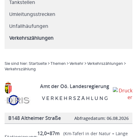
Tankstellen
Umleitungsstrecken
Unfallhäufungen
Verkehrszählungen
Sie sind hier:
Startseite
>
Themen
>
Verkehr
>
Verkehrszählungen
>
Verkehrszählung
Amt der Oö. Landesregierung
V E R K E H R S Z Ä H L U N G
B148 Altheimer Straße
Abfragedatum:
06.08.2026
12,0+87m
(Km-Taferl in der Natur + Länge