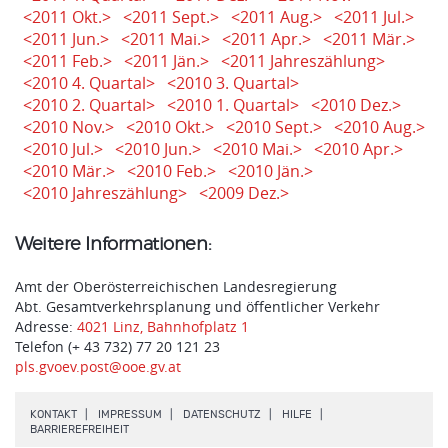
<2011 Okt.>
<2011 Sept.>
<2011 Aug.>
<2011 Jul.>
<2011 Jun.>
<2011 Mai.>
<2011 Apr.>
<2011 Mär.>
<2011 Feb.>
<2011 Jän.>
<2011 Jahreszählung>
<2010 4. Quartal>
<2010 3. Quartal>
<2010 2. Quartal>
<2010 1. Quartal>
<2010 Dez.>
<2010 Nov.>
<2010 Okt.>
<2010 Sept.>
<2010 Aug.>
<2010 Jul.>
<2010 Jun.>
<2010 Mai.>
<2010 Apr.>
<2010 Mär.>
<2010 Feb.>
<2010 Jän.>
<2010 Jahreszählung>
<2009 Dez.>
Weitere Informationen:
Amt der Oberösterreichischen Landesregierung
Abt. Gesamtverkehrsplanung und öffentlicher Verkehr
Adresse:
4021 Linz, Bahnhofplatz 1
Telefon (+ 43 732) 77 20 121 23
pls.gvoev.post@ooe.gv.at
.
.
.
.
KONTAKT
IMPRESSUM
DATENSCHUTZ
HILFE
.
BARRIEREFREIHEIT