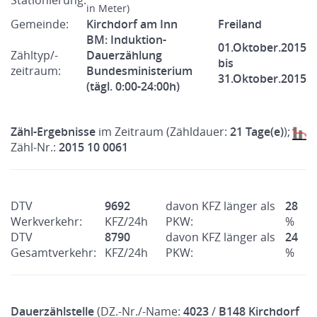
Stationierung:
in Meter)
Gemeinde:
Kirchdorf am Inn
Freiland
BM: Induktion-
01.Oktober.2015
Zähltyp/-
Dauerzählung
bis
zeitraum:
Bundesministerium
31.Oktober.2015
(tägl. 0:00-24:00h)
Zähl-Ergebnisse
im Zeitraum (Zähldauer:
21 Tage(e)
);
Zähl-Nr.:
2015 10 0061
DTV
9692
davon KFZ länger als
28
Werkverkehr:
KFZ/24h
PKW:
%
DTV
8790
davon KFZ länger als
24
Gesamtverkehr:
KFZ/24h
PKW:
%
Dauerzählstelle
(DZ.-Nr./-Name:
4023
/
B148 Kirchdorf